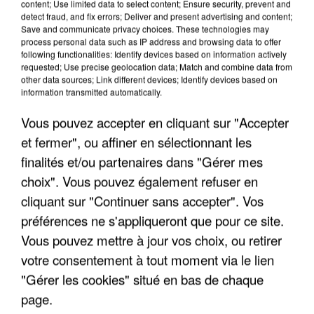
content; Use limited data to select content; Ensure security, prevent and
detect fraud, and fix errors; Deliver and present advertising and content;
Save and communicate privacy choices. These technologies may
process personal data such as IP address and browsing data to offer
TITRES DIFFUSÉS
following functionalities: Identify devices based on information actively
requested; Use precise geolocation data; Match and combine data from
other data sources; Link different devices; Identify devices based on
information transmitted automatically.
12h24
12h24
12h20
12h20
12h15
12h15
Vous pouvez accepter en cliquant sur "Accepter
et fermer", ou affiner en sélectionnant les
finalités et/ou partenaires dans "Gérer mes
choix". Vous pouvez également refuser en
cliquant sur "Continuer sans accepter". Vos
PASCAL OBISPO
PARTENAIRE
MYLENE FARMER
Tombe Pour Elle
préférences ne s'appliqueront que pour ce site.
PARTICULIER
ET SEAL
Partenaire Particulier
Les Mots
Vous pouvez mettre à jour vos choix, ou retirer
votre consentement à tout moment via le lien
"Gérer les cookies" situé en bas de chaque
page.
LES INTERVIEWS CHANTE FRANCE