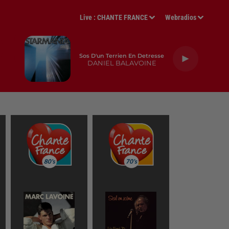
Live :
CHANTE FRANCE
Webradios
Sos D'un Terrien En Detresse
DANIEL BALAVOINE