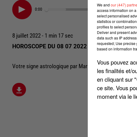
We and
our (447) partn
0:00
access information on a 
select personalised ad
statistics or combinatio
profiles to select person
Deliver and present adv
8 juillet 2022 - 1 min 17 sec
data such as IP address 
requested; Use precise g
HOROSCOPE DU 08 07 2022
based on information tra
Vous pouvez acce
Votre signe astrologique par Marie-Léty
les finalités et
en cliquant sur 
ce site. Vous po
moment via le li