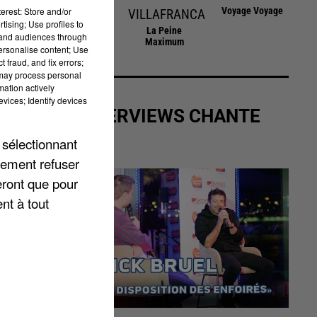
Voyage Voyage
erest: Store and/or
BALAVOINE
VILLAFRANCA
sec
tising; Use profiles to
Sos D'un Terrien
La Peine
tand audiences through
En Detresse
Maximum
personalise content; Use
 fraud, and fix errors;
 may process personal
mation actively
vices; Identify devices
LES INTERVIEWS CHANTE
FRANCE
 sélectionnant
lement refuser
eront que pour
nt à tout