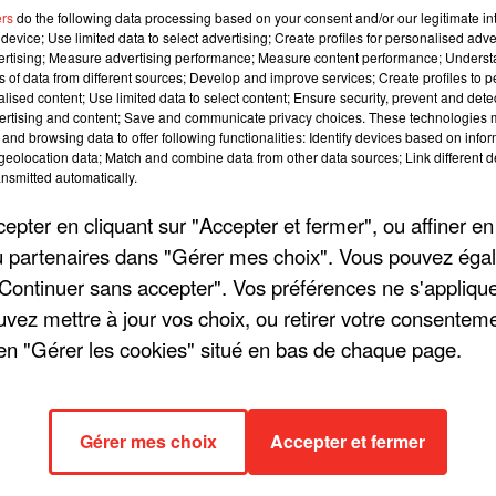
ers
do the following data processing based on your consent and/or our legitimate int
1 min 17 
device; Use limited data to select advertising; Create profiles for personalised adver
vertising; Measure advertising performance; Measure content performance; Unders
ns of data from different sources; Develop and improve services; Create profiles to 
alised content; Use limited data to select content; Ensure security, prevent and detect
ertising and content; Save and communicate privacy choices. These technologies
and browsing data to offer following functionalities: Identify devices based on infor
eolocation data; Match and combine data from other data sources; Link different de
nsmitted automatically.
pter en cliquant sur "Accepter et fermer", ou affiner en
/ou partenaires dans "Gérer mes choix". Vous pouvez éga
"Continuer sans accepter". Vos préférences ne s'appliqu
uvez mettre à jour vos choix, ou retirer votre consenteme
en "Gérer les cookies" situé en bas de chaque page.
Gérer mes choix
Accepter et fermer