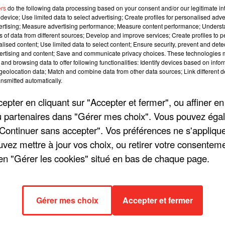
ers
do the following data processing based on your consent and/or our legitimate int
1 min 27 
device; Use limited data to select advertising; Create profiles for personalised adver
vertising; Measure advertising performance; Measure content performance; Unders
ns of data from different sources; Develop and improve services; Create profiles to 
alised content; Use limited data to select content; Ensure security, prevent and detect
ertising and content; Save and communicate privacy choices. These technologies
and browsing data to offer following functionalities: Identify devices based on infor
eolocation data; Match and combine data from other data sources; Link different de
nsmitted automatically.
pter en cliquant sur "Accepter et fermer", ou affiner en
/ou partenaires dans "Gérer mes choix". Vous pouvez éga
"Continuer sans accepter". Vos préférences ne s'appliqu
uvez mettre à jour vos choix, ou retirer votre consenteme
en "Gérer les cookies" situé en bas de chaque page.
Gérer mes choix
Accepter et fermer