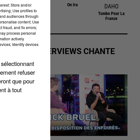
Voyage Voyage
On Ira
erest: Store and/or
DAHO
sec
tising; Use profiles to
Tombe Pour La
tand audiences through
France
personalise content; Use
 fraud, and fix errors;
 may process personal
mation actively
vices; Identify devices
LES INTERVIEWS CHANTE
FRANCE
 sélectionnant
lement refuser
eront que pour
nt à tout