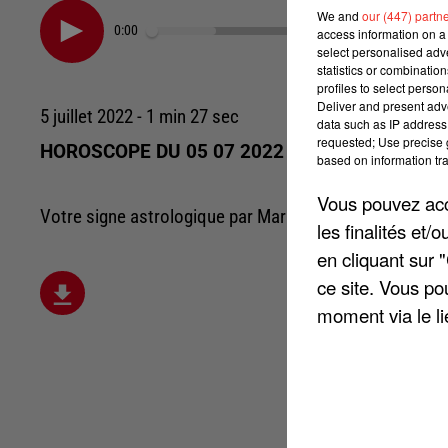
We and
our (447) partn
0:00
access information on a 
select personalised ad
statistics or combinatio
profiles to select person
Deliver and present adv
5 juillet 2022 - 1 min 27 sec
data such as IP address 
requested; Use precise g
HOROSCOPE DU 05 07 2022
based on information tra
Vous pouvez acce
Votre signe astrologique par Marie-Léty
les finalités et
en cliquant sur 
ce site. Vous po
moment via le li