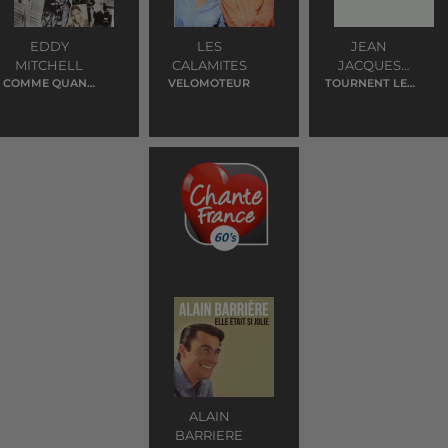
EDDY
LES
JEAN
MITCHELL
CALAMITES
JACQUES
COMME QUAND
VELOMOTEUR
TOURNENT LES
GOLDMAN
J'ETAIS MOME
VIOLONS
ALAIN
BARRIERE