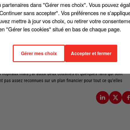
/ou partenaires dans "Gérer mes choix". Vous pouvez éga
"Continuer sans accepter". Vos préférences ne s'appliqu
uvez mettre à jour vos choix, ou retirer votre consenteme
en "Gérer les cookies" situé en bas de chaque page.
onavirus, Hélène Ségara retrousse ses manches et récolte des fonds p
aux enchères, raconte
Télé-Loisirs
. Par exemple, « Le jupon d'Esmeral
a portées lors d'une remise de prix à Cannes, un blouson, ma trouss
Gérer mes choix
Accepter et fermer
produits de marque? ».
 premières semaines », une somme qui est directement reversée à la
s hôpitaux mais j'ai aussi deux cousines et quelques fans qui sont
ont pas assez reconnues sur un plan financier pour tout ce qu'elles