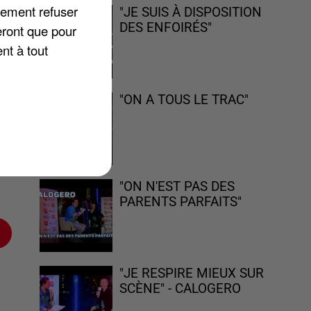
lement refuser
"JE SUIS À DISPOSITION
DES ENFOIRÉS"
eront que pour
nt à tout
our
da
"ON A TOUS LE TRAC"
e à
"ON N'EST PAS DES
PARENTS PARFAITS"
"JE RESPIRE MIEUX SUR
SCÈNE" - CALOGERO