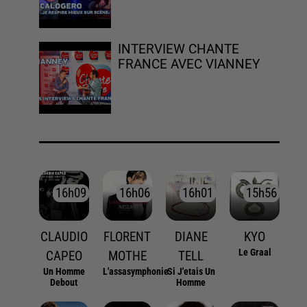
INTERVIEW CHANTE
FRANCE AVEC VIANNEY
16h09
16h09
16h06
16h06
16h01
16h01
15h56
15h56
CLAUDIO
FLORENT
DIANE
KYO
Le Graal
CAPEO
MOTHE
TELL
Un Homme
L'assasymphonie
Si J'etais Un
Debout
Homme