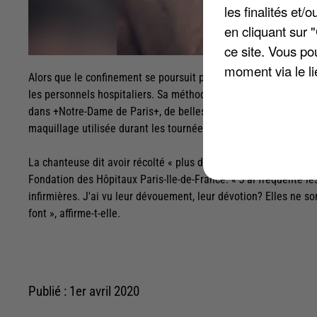
les finalités et
en cliquant sur 
ce site. Vous po
moment via le li
Alors que le confinement se poursuit pour lutter contre le Cor
les personnels hospitaliers. Sa méthode ? Écouler des objets 
dans +Notre-Dame de Paris+, de belles chaussures noires Escad
maquillage utilisée durant les tournées avec à l'intérieur des 
La chanteuse dit avoir récolté « plus de 2.000 euros les deux
Fondation des Hôpitaux Paris-Ile-de-France. « J'ai fréquenté le
infirmières. J'ai vu leur dévouement, leur dévotion? Elles ne s
font », affirme-t-elle.
Publié : 1er avril 2020