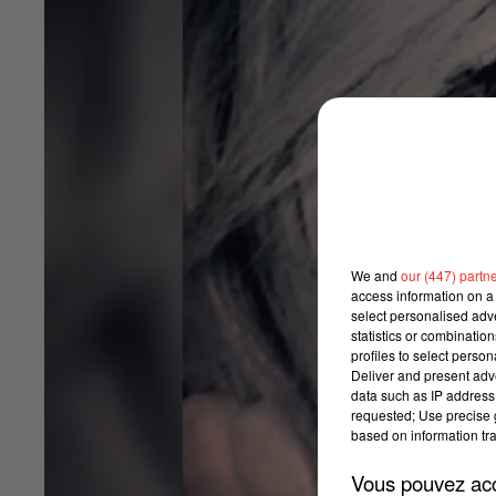
We and
our (447) partn
access information on a 
select personalised ad
statistics or combinatio
profiles to select person
Deliver and present adv
data such as IP address 
requested; Use precise g
based on information tra
Vous pouvez acce