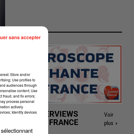
uer sans accepter
erest: Store and/or
tising; Use profiles to
tand audiences through
personalise content; Use
 fraud, and fix errors;
 may process personal
mation actively
vices; Identify devices
LES INTERVIEWS
Voir
CHANTE FRANCE
plus
 sélectionnant