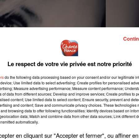
Contin
Le respect de votre vie privée est notre priorité
ers
do the following data processing based on your consent and/or our legitimate int
device; Use limited data to select advertising; Create profiles for personalised adver
vertising; Measure advertising performance; Measure content performance; Unders
ns of data from different sources; Develop and improve services; Create profiles to 
alised content; Use limited data to select content; Ensure security, prevent and detect
ertising and content; Save and communicate privacy choices. These technologies
and browsing data to offer following functionalities: Identify devices based on infor
eolocation data; Match and combine data from other data sources; Link different de
nsmitted automatically.
pter en cliquant sur "Accepter et fermer", ou affiner en