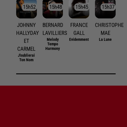
15h52
15h52
15h48
15h48
15h45
15h45
15h37
15h37
JOHNNY
BERNARD
FRANCE
CHRISTOPHE
HALLYDAY
LAVILLIERS
GALL
MAE
Melody
Evidemment
La Lune
ET
Tempo
CARMEL
Harmony
J'oublierai
Ton Nom