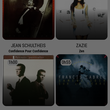
JEAN SCHULTHEIS
ZAZIE
Confidence Pour Confidence
Zen
1h00
1h00
0h55
0h55