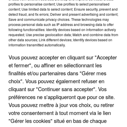
profiles to personalise content; Use profiles to select personalised
LES INTERVIEWS CHANTE
Voir plus
content; Use limited data to select content; Ensure security, prevent and
detect fraud, and fix errors; Deliver and present advertising and content;
FRANCE
Save and communicate privacy choices. These technologies may
process personal data such as IP address and browsing data to offer
following functionalities: Identify devices based on information actively
"JE SUIS À DISPOSITION DES
requested; Use precise geolocation data; Match and combine data from
ENFOIRÉS"
other data sources; Link different devices; Identify devices based on
information transmitted automatically.
Vous pouvez accepter en cliquant sur "Accepter
et fermer", ou affiner en sélectionnant les
"ON A TOUS LE TRAC"
finalités et/ou partenaires dans "Gérer mes
choix". Vous pouvez également refuser en
cliquant sur "Continuer sans accepter". Vos
préférences ne s'appliqueront que pour ce site.
Vous pouvez mettre à jour vos choix, ou retirer
"ON N'EST PAS DES PARENTS
votre consentement à tout moment via le lien
PARFAITS"
"Gérer les cookies" situé en bas de chaque