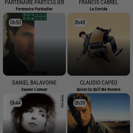
PARTENAIRE PARTICULIER
FRANCIS CABREL
Partenaire Particulier
La Corrida
0h50
0h50
0h48
0h48
DANIEL BALAVOINE
CLAUDIO CAPEO
Sauver L'amour
Qu'est Ce Qu'il Me Restera
0h44
0h44
0h39
0h39