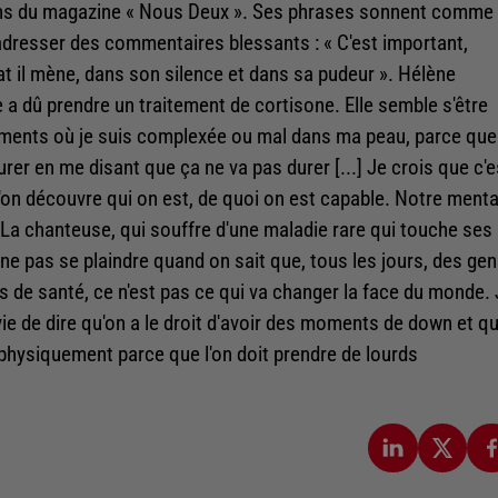
ons du magazine « Nous Deux ». Ses phrases sonnent comme
adresser des commentaires blessants : « C'est important,
at il mène, dans son silence et dans sa pudeur ». Hélène
a dû prendre un traitement de cortisone. Elle semble s'être
ments où je suis complexée ou mal dans ma peau, parce que
er en me disant que ça ne va pas durer [...] Je crois que c'e
u'on découvre qui on est, de quoi on est capable. Notre menta
 » La chanteuse, qui souffre d'une maladie rare qui touche ses
de ne pas se plaindre quand on sait que, tous les jours, des ge
s de santé, ce n'est pas ce qui va changer la face du monde.
vie de dire qu'on a le droit d'avoir des moments de down et q
e physiquement parce que l'on doit prendre de lourds