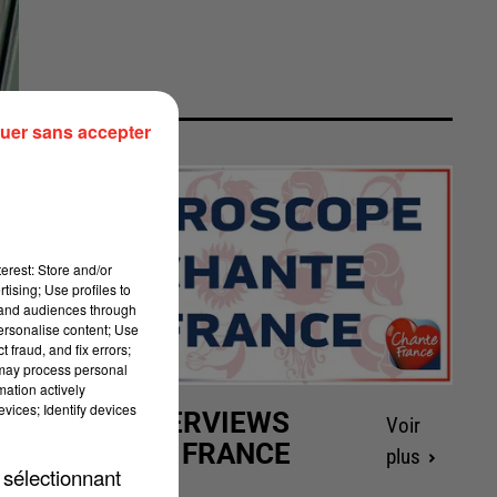
uer sans accepter
erest: Store and/or
tising; Use profiles to
tand audiences through
personalise content; Use
 fraud, and fix errors;
 may process personal
mation actively
vices; Identify devices
LES INTERVIEWS
Voir
CHANTE FRANCE
plus
 sélectionnant