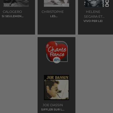
CALOGERO
CHRISTOPHE
HELENE
SI SEULEMENT
LES
SEGARA ET
JE POUVAIS LUI
MARIONNETTES
VIVO PER LEI
ANDREA
MANQUER
BOCELLI
JOE DASSIN
SIFFLER SUR LA