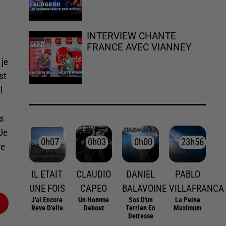
INTERVIEW CHANTE
FRANCE AVEC VIANNEY
 je
st
l
ns
 Je
0h07
0h07
0h03
0h03
0h00
0h00
23h56
23h56
ue
IL ETAIT
CLAUDIO
DANIEL
PABLO
UNE FOIS
CAPEO
BALAVOINE
VILLAFRANCA
J'ai Encore
Un Homme
Sos D'un
La Peine
Reve D'elle
Debout
Terrien En
Maximum
Detresse