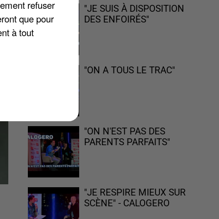
lement refuser
"JE SUIS À DISPOSITION
eront que pour
DES ENFOIRÉS"
nt à tout
"ON A TOUS LE TRAC"
"ON N'EST PAS DES
PARENTS PARFAITS"
"JE RESPIRE MIEUX SUR
SCÈNE" - CALOGERO