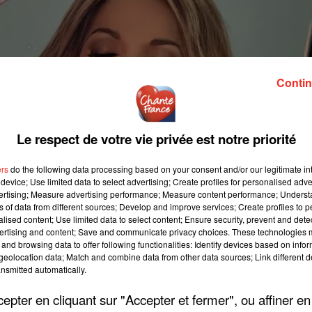
Contin
Le respect de votre vie privée est notre priorité
ers
do the following data processing based on your consent and/or our legitimate int
device; Use limited data to select advertising; Create profiles for personalised adver
vertising; Measure advertising performance; Measure content performance; Unders
ns of data from different sources; Develop and improve services; Create profiles to 
alised content; Use limited data to select content; Ensure security, prevent and detect
ertising and content; Save and communicate privacy choices. These technologies
and browsing data to offer following functionalities: Identify devices based on infor
eolocation data; Match and combine data from other data sources; Link different de
nsmitted automatically.
pter en cliquant sur "Accepter et fermer", ou affiner en