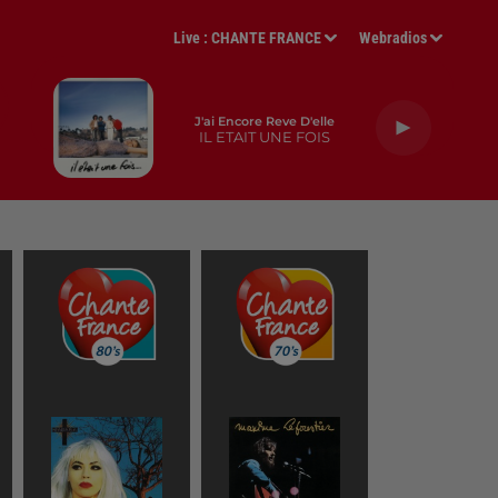
Live :
CHANTE FRANCE
Webradios
J'ai Encore Reve D'elle
IL ETAIT UNE FOIS