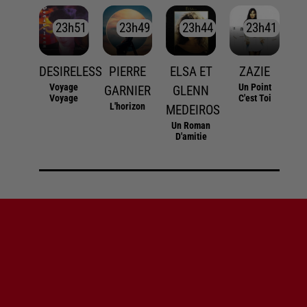
23h51
23h51
23h49
23h49
23h44
23h44
23h41
23h41
DESIRELESS
PIERRE
ELSA ET
ZAZIE
Voyage
Un Point
GARNIER
GLENN
Voyage
C'est Toi
L'horizon
MEDEIROS
Un Roman
D'amitie