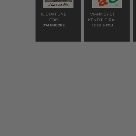
IL ETAIT UNE
VIANNEY ET
FOIS
KENDJI GIRAC
J'AI ENCORE
ET SOPRANO
JE SUIS FOU
REVE D'ELLE