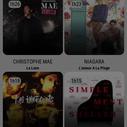
1h26
1h26
1h23
1h23
CHRISTOPHE MAE
NIAGARA
La Lune
L'amour A La Plage
1h18
1h18
1h15
1h15