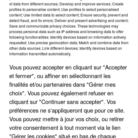
of data from different sources; Develop and improve services; Create
profiles to personalise content; Use profiles to select personalised
content; Use limited data to select content; Ensure security, prevent and
LES INTERVIEWS CHANTE
Voir plus
detect fraud, and fix errors; Deliver and present advertising and content;
FRANCE
Save and communicate privacy choices. These technologies may
process personal data such as IP address and browsing data to offer
following functionalities: Identify devices based on information actively
requested; Use precise geolocation data; Match and combine data from
"JE SUIS À DISPOSITION DES
other data sources; Link different devices; Identify devices based on
ENFOIRÉS"
information transmitted automatically.
Vous pouvez accepter en cliquant sur "Accepter
et fermer", ou affiner en sélectionnant les
finalités et/ou partenaires dans "Gérer mes
"ON A TOUS LE TRAC"
choix". Vous pouvez également refuser en
cliquant sur "Continuer sans accepter". Vos
préférences ne s'appliqueront que pour ce site.
Vous pouvez mettre à jour vos choix, ou retirer
votre consentement à tout moment via le lien
"ON N'EST PAS DES PARENTS
PARFAITS"
"Gérer les cookies" situé en bas de chaque