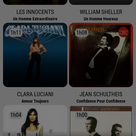
LES INNOCENTS
WILLIAM SHELLER
Un Homme Extraordinaire
Un Homme Heureux
1h11
1h11
1h08
1h08
CLARA LUCIANI
JEAN SCHULTHEIS
Amour Toujours
Confidence Pour Confidence
1h04
1h04
1h00
1h00