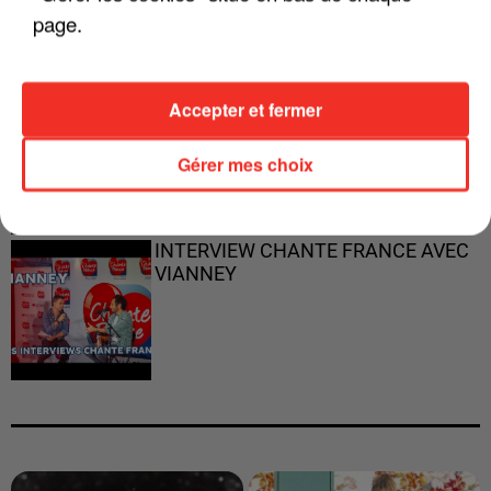
page.
"JE RESPIRE MIEUX SUR SCÈNE" -
Accepter et fermer
CALOGERO
Gérer mes choix
INTERVIEW CHANTE FRANCE AVEC
VIANNEY