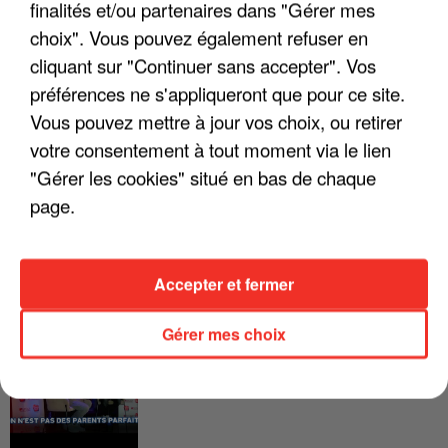
FRANCE
finalités et/ou partenaires dans "Gérer mes
choix". Vous pouvez également refuser en
cliquant sur "Continuer sans accepter". Vos
"JE SUIS À DISPOSITION DES
ENFOIRÉS"
préférences ne s'appliqueront que pour ce site.
Vous pouvez mettre à jour vos choix, ou retirer
votre consentement à tout moment via le lien
"Gérer les cookies" situé en bas de chaque
"ON A TOUS LE TRAC"
page.
Accepter et fermer
"ON N'EST PAS DES PARENTS
Gérer mes choix
PARFAITS"