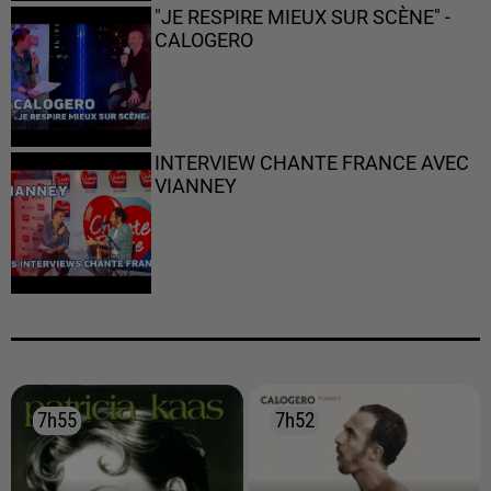
"JE RESPIRE MIEUX SUR SCÈNE" -
CALOGERO
INTERVIEW CHANTE FRANCE AVEC
VIANNEY
7h55
7h55
7h52
7h52