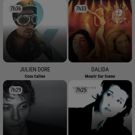
7h36
7h36
7h33
7h33
JULIEN DORE
DALIDA
Coco Caline
Mourir Sur Scene
7h29
7h29
7h25
7h25