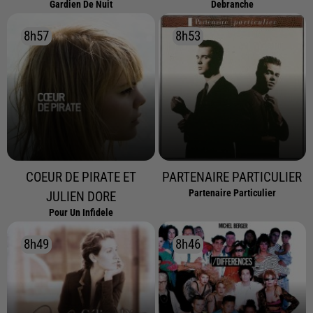
Gardien De Nuit
Debranche
8h57
8h57
8h53
8h53
COEUR DE PIRATE ET
PARTENAIRE PARTICULIER
Partenaire Particulier
JULIEN DORE
Pour Un Infidele
8h49
8h49
8h46
8h46