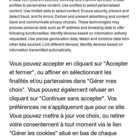
LES INTERVIEWS CHANTE
Voir plus
profiles to personalise content; Use profiles to select personalised
FRANCE
content; Use limited data to select content; Ensure security, prevent and
detect fraud, and fix errors; Deliver and present advertising and content;
Save and communicate privacy choices. These technologies may
"JE SUIS À DISPOSITION DES
process personal data such as IP address and browsing data to offer
following functionalities: Identify devices based on information actively
ENFOIRÉS"
requested; Use precise geolocation data; Match and combine data from
other data sources; Link different devices; Identify devices based on
information transmitted automatically.
Vous pouvez accepter en cliquant sur "Accepter
"ON A TOUS LE TRAC"
et fermer", ou affiner en sélectionnant les
finalités et/ou partenaires dans "Gérer mes
choix". Vous pouvez également refuser en
cliquant sur "Continuer sans accepter". Vos
préférences ne s'appliqueront que pour ce site.
"ON N'EST PAS DES PARENTS
Vous pouvez mettre à jour vos choix, ou retirer
PARFAITS"
votre consentement à tout moment via le lien
"Gérer les cookies" situé en bas de chaque