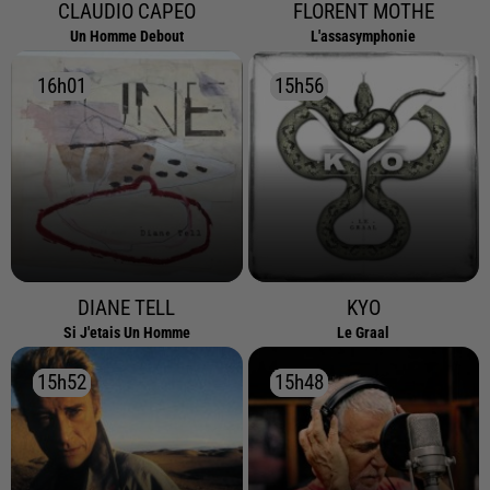
CLAUDIO CAPEO
FLORENT MOTHE
Un Homme Debout
L'assasymphonie
16h01
16h01
15h56
15h56
DIANE TELL
KYO
Si J'etais Un Homme
Le Graal
15h52
15h52
15h48
15h48