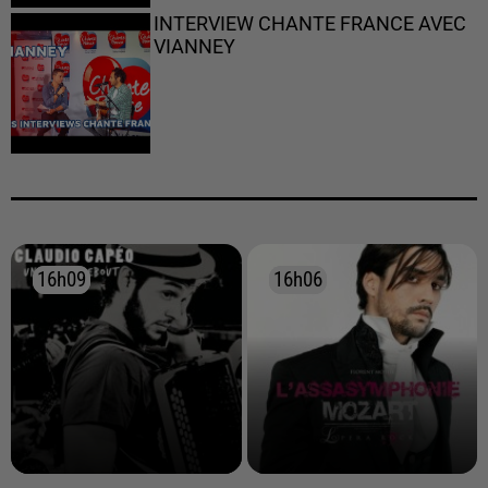
INTERVIEW CHANTE FRANCE AVEC
VIANNEY
16h09
16h09
16h06
16h06