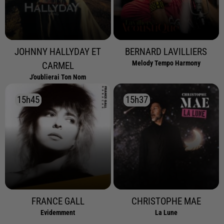
JOHNNY HALLYDAY ET
BERNARD LAVILLIERS
Melody Tempo Harmony
CARMEL
J'oublierai Ton Nom
15h45
15h45
15h37
15h37
FRANCE GALL
CHRISTOPHE MAE
Evidemment
La Lune