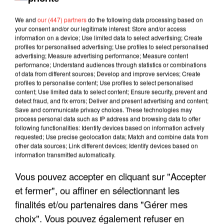
We and
our (447) partners
do the following data processing based on
your consent and/or our legitimate interest: Store and/or access
information on a device; Use limited data to select advertising; Create
profiles for personalised advertising; Use profiles to select personalised
advertising; Measure advertising performance; Measure content
performance; Understand audiences through statistics or combinations
of data from different sources; Develop and improve services; Create
profiles to personalise content; Use profiles to select personalised
content; Use limited data to select content; Ensure security, prevent and
detect fraud, and fix errors; Deliver and present advertising and content;
Save and communicate privacy choices. These technologies may
process personal data such as IP address and browsing data to offer
following functionalities: Identify devices based on information actively
requested; Use precise geolocation data; Match and combine data from
other data sources; Link different devices; Identify devices based on
LES INTERVIEWS CHANTE
Voir plus
information transmitted automatically.
FRANCE
Vous pouvez accepter en cliquant sur "Accepter
et fermer", ou affiner en sélectionnant les
"JE SUIS À DISPOSITION DES
finalités et/ou partenaires dans "Gérer mes
ENFOIRÉS"
choix". Vous pouvez également refuser en