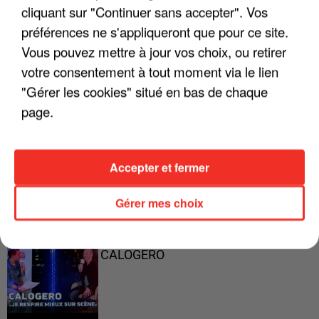
cliquant sur "Continuer sans accepter". Vos
préférences ne s'appliqueront que pour ce site.
Vous pouvez mettre à jour vos choix, ou retirer
"ON A TOUS LE TRAC"
votre consentement à tout moment via le lien
"Gérer les cookies" situé en bas de chaque
page.
"ON N'EST PAS DES PARENTS
PARFAITS"
Accepter et fermer
Gérer mes choix
"JE RESPIRE MIEUX SUR SCÈNE" -
CALOGERO