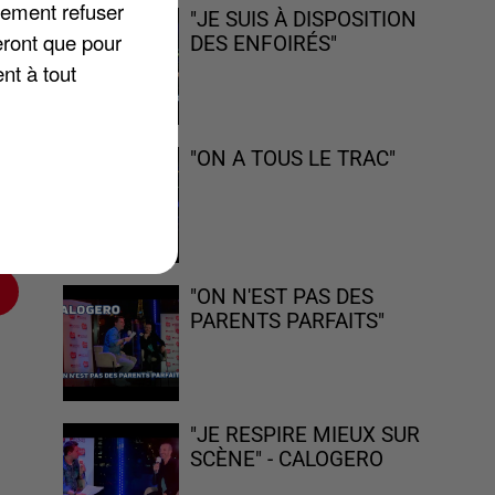
lement refuser
"JE SUIS À DISPOSITION
eront que pour
DES ENFOIRÉS"
nt à tout
ée
«
"ON A TOUS LE TRAC"
né
t.
"ON N'EST PAS DES
PARENTS PARFAITS"
"JE RESPIRE MIEUX SUR
SCÈNE" - CALOGERO