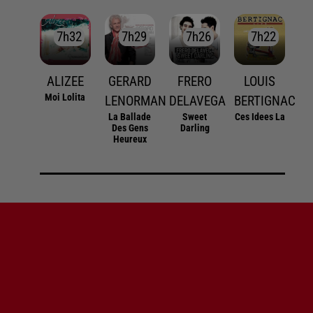
7h32
7h32
7h29
7h29
7h26
7h26
7h22
7h22
ALIZEE
GERARD
FRERO
LOUIS
Moi Lolita
LENORMAN
DELAVEGA
BERTIGNAC
La Ballade
Sweet
Ces Idees La
Des Gens
Darling
Heureux