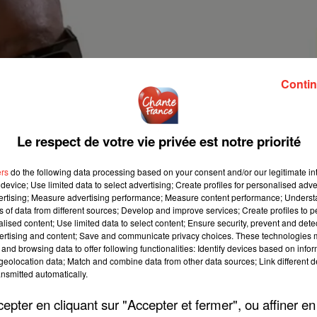
Contin
Le respect de votre vie privée est notre priorité
ers
do the following data processing based on your consent and/or our legitimate int
device; Use limited data to select advertising; Create profiles for personalised adver
vertising; Measure advertising performance; Measure content performance; Unders
ns of data from different sources; Develop and improve services; Create profiles to 
alised content; Use limited data to select content; Ensure security, prevent and detect
ertising and content; Save and communicate privacy choices. These technologies
and browsing data to offer following functionalities: Identify devices based on infor
eolocation data; Match and combine data from other data sources; Link different de
nsmitted automatically.
pter en cliquant sur "Accepter et fermer", ou affiner en