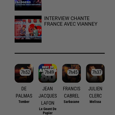
INTERVIEW CHANTE
FRANCE AVEC VIANNEY
7h52
7h52
7h49
7h49
7h45
7h45
7h37
7h37
DE
JEAN
FRANCIS
JULIEN
PALMAS
JACQUES
CABREL
CLERC
Tomber
Sarbacane
Melissa
LAFON
Le Geant De
Papier