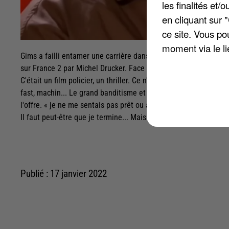
les finalités et
en cliquant sur 
ce site. Vous po
moment via le li
Gims a failli entamer une carrière dans le 7ème art. C'est ce 
sur France 2 par Michel Drucker. Face au présentateur, le chant
C'était un film policier, un thriller. Ce n'était pas pour chanter.
fast, machin... Le grand banditisme et tout. Et moi je suis le po
l'offre. « je ne me sentais pas prêt ou à la hauteur », s'est-il 
Il faut peut-être que je termine... Mais j'aime beaucoup le ciném
Publié : 17 janvier 2022