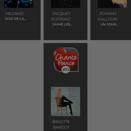
MECANO
JACQUES
JOHNNY
HIJO DE LA
DUTRONC
HALLYDAY
LUNA
J'AIME LES
UN JOUR
FILLES
VIENDRA
BRIGITTE
BARDOT