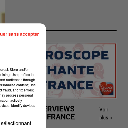
uer sans accepter
erest: Store and/or
tising; Use profiles to
tand audiences through
personalise content; Use
 fraud, and fix errors;
 may process personal
mation actively
vices; Identify devices
LES INTERVIEWS
Voir
CHANTE FRANCE
plus
 sélectionnant