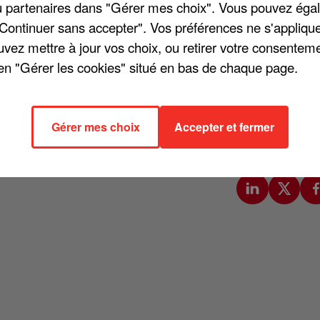
/ou partenaires dans "Gérer mes choix". Vous pouvez éga
"Continuer sans accepter". Vos préférences ne s'appliqu
uvez mettre à jour vos choix, ou retirer votre consenteme
en "Gérer les cookies" situé en bas de chaque page.
qu'il a révélé récemment dans l'émission « Vivement dimanche », anim
eur a révélé une des propositions qui lui avait été faite récemment : 
 C'était avec Olivier Marchal, un vrai rôle. Premier rôle et tout, avec go
Gérer mes choix
Accepter et fermer
licier. Je trouvais ça drôle, mais ça m'a fait peur ». Gims a donc décli
confié sur France 2. « Je me suis dit que ce n'est peut-être pas le momen
a ». Affaire à suivre...