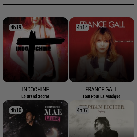
4h19
4h19
4h14
4h14
INDOCHINE
FRANCE GALL
Le Grand Secret
Tout Pour La Musique
4h10
4h10
4h07
4h07