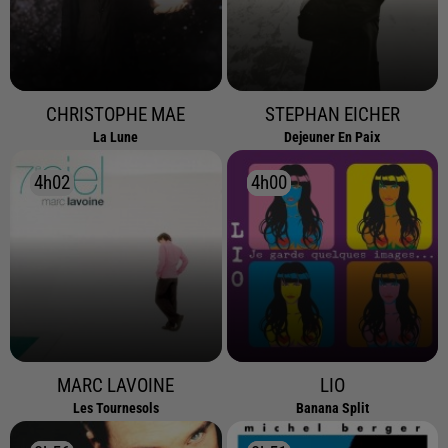
CHRISTOPHE MAE
STEPHAN EICHER
La Lune
Dejeuner En Paix
4h02
4h02
4h00
4h00
MARC LAVOINE
LIO
Les Tournesols
Banana Split