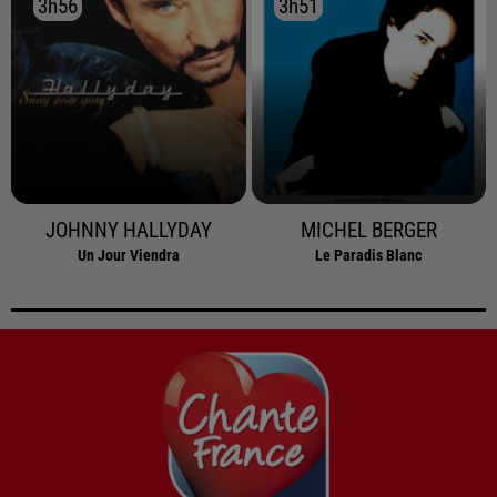
3h56
3h56
3h51
3h51
JOHNNY HALLYDAY
MICHEL BERGER
Un Jour Viendra
Le Paradis Blanc