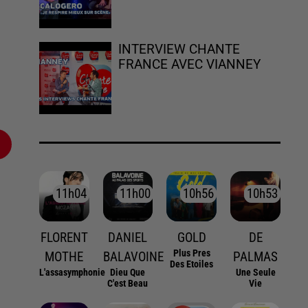
INTERVIEW CHANTE
FRANCE AVEC VIANNEY
11h04
11h04
11h00
11h00
10h56
10h56
10h53
10h53
FLORENT
DANIEL
GOLD
DE
Plus Pres
MOTHE
BALAVOINE
PALMAS
Des Etoiles
L'assasymphonie
Dieu Que
Une Seule
C'est Beau
Vie