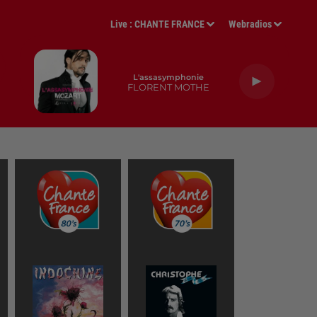
Live :
CHANTE FRANCE
Webradios
L'assasymphonie
FLORENT MOTHE