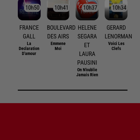
10h50
10h50
10h41
10h41
10h37
10h37
10h34
10h34
FRANCE
BOULEVARD
HELENE
GERARD
GALL
DES AIRS
SEGARA
LENORMAN
La
Emmene
Voici Les
ET
Declaration
Moi
Clefs
LAURA
D'amour
PAUSINI
On N'oublie
Jamais Rien