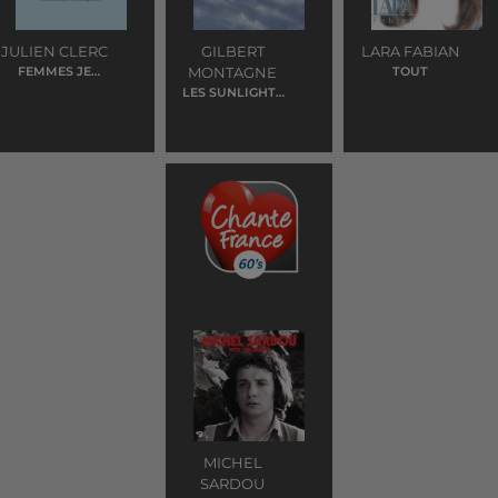
JULIEN CLERC
GILBERT
LARA FABIAN
FEMMES JE
MONTAGNE
TOUT
VOUS AIME
LES SUNLIGHTS
DES TROPIQUES
MICHEL
SARDOU