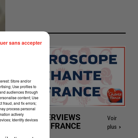
uer sans accepter
erest: Store and/or
tising; Use profiles to
tand audiences through
personalise content; Use
 fraud, and fix errors;
 may process personal
mation actively
LES INTERVIEWS
Voir
vices; Identify devices
CHANTE FRANCE
plus