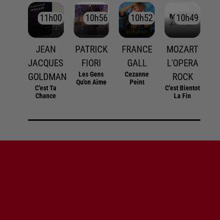
11h00
11h00
10h56
10h56
10h52
10h52
10h49
10h49
JEAN
PATRICK
FRANCE
MOZART
JACQUES
FIORI
GALL
L'OPERA
Les Gens
Cezanne
GOLDMAN
ROCK
Qu'on Aime
Peint
C'est Ta
C'est Bientot
Chance
La Fin