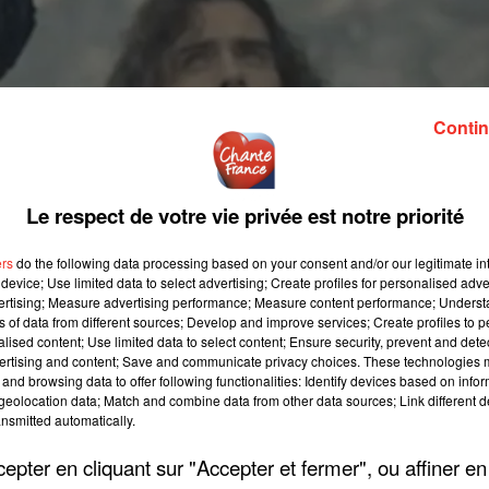
Contin
Le respect de votre vie privée est notre priorité
ers
do the following data processing based on your consent and/or our legitimate int
device; Use limited data to select advertising; Create profiles for personalised adver
vertising; Measure advertising performance; Measure content performance; Unders
ns of data from different sources; Develop and improve services; Create profiles to 
alised content; Use limited data to select content; Ensure security, prevent and detect
ertising and content; Save and communicate privacy choices. These technologies
and browsing data to offer following functionalities: Identify devices based on infor
eolocation data; Match and combine data from other data sources; Link different de
nsmitted automatically.
pter en cliquant sur "Accepter et fermer", ou affiner en