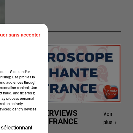
uer sans accepter
erest: Store and/or
tising; Use profiles to
tand audiences through
personalise content; Use
 fraud, and fix errors;
 may process personal
mation actively
vices; Identify devices
LES INTERVIEWS
Voir
CHANTE FRANCE
plus
 sélectionnant