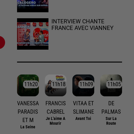
INTERVIEW CHANTE
FRANCE AVEC VIANNEY
11h20
11h20
11h18
11h18
11h09
11h09
11h05
11h05
VANESSA
FRANCIS
VITAA ET
DE
PARADIS
CABREL
SLIMANE
PALMAS
Je L'aime A
Avant Toi
Sur La
ET M
Mourir
Route
La Seine