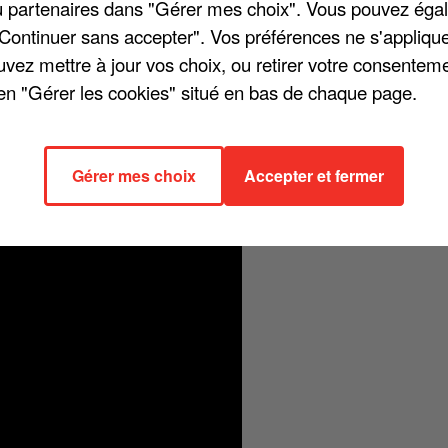
/ou partenaires dans "Gérer mes choix". Vous pouvez éga
"Continuer sans accepter". Vos préférences ne s'appliqu
uvez mettre à jour vos choix, ou retirer votre consenteme
en "Gérer les cookies" situé en bas de chaque page.
ega se mettent en scène dans une nouvelle chanson aux accents
nson de leur nouvel album, « Des ombres et des lumières », on suit le
. Regardez :
Gérer mes choix
Accepter et fermer