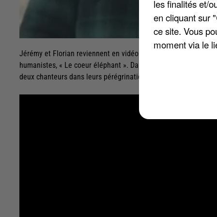
les finalités et
en cliquant sur 
ce site. Vous po
moment via le li
Jérémy et Florian reviennent en vidéo. Le duo de Fréro Delav
humanistes, « Le coeur éléphant ». Dans ce clip issu d'une cha
deux chanteurs dans leurs pérégrinations dans le Pays Basque