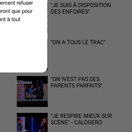
lement refuser
"JE SUIS À DISPOSITION
eront que pour
DES ENFOIRÉS"
nt à tout
s
"ON A TOUS LE TRAC"
"ON N'EST PAS DES
PARENTS PARFAITS"
"JE RESPIRE MIEUX SUR
SCÈNE" - CALOGERO