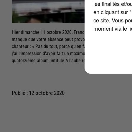
les finalités et
en cliquant sur 
ce site. Vous po
moment via le li
Hier dimanche 11 octobre 2020, Francis Cabrel était l'invité 
manque que votre absence peut provoquer pour ceux qui vous ai
chanteur : « Pas du tout, parce qu'en fait, c'est du temps que j
j'ai l'impression d'avoir fait un maximum pour eux, pour ne pas
quatorzième album, intitulé À l'aube revenant.
Publié : 12 octobre 2020