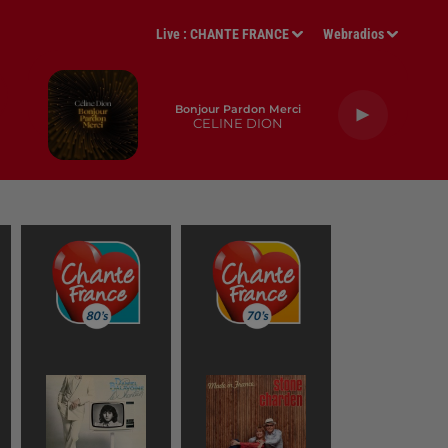
Live :
CHANTE FRANCE
Webradios
Bonjour Pardon Merci
CELINE DION