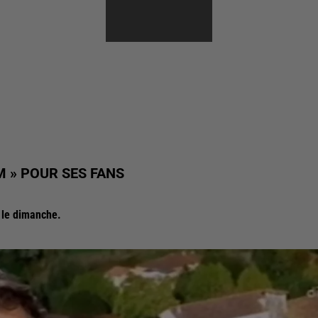
POUPEE DE SON
M » POUR SES FANS
0 le dimanche.