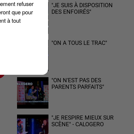
lement refuser
"JE SUIS À DISPOSITION
eront que pour
DES ENFOIRÉS"
nt à tout
du
"ON A TOUS LE TRAC"
s,
"ON N'EST PAS DES
PARENTS PARFAITS"
"JE RESPIRE MIEUX SUR
SCÈNE" - CALOGERO