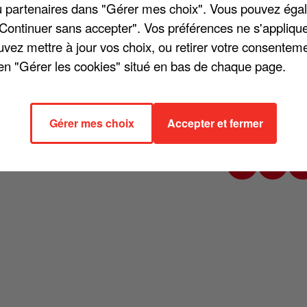
/ou partenaires dans "Gérer mes choix". Vous pouvez éga
"Continuer sans accepter". Vos préférences ne s'appliqu
uvez mettre à jour vos choix, ou retirer votre consenteme
en "Gérer les cookies" situé en bas de chaque page.
de Laurent Delahousse dans 20h30 le dimanche. « Vous êtes conscient 
ment ? », a demandé l'animateur. « Pas du tout ! », a répondu le
e prends pour m'appliquer à faire des chansons et lorsque je réapparai
Gérer mes choix
Accepter et fermer
 les décevoir. » Vendredi 16 octobre 2020, Francis Cabrel sortira son