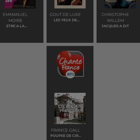
EMMANUEL
GOUT DE LUXE
CHRISTOPHE
MOIRE
LES YEUX DE
WILLEM
LAURA
ETRE A LA
JACQUES A DIT
HAUTEUR
FRANCE GALL
POUPEE DE CIRE