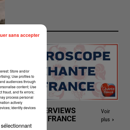
uer sans accepter
erest: Store and/or
tising; Use profiles to
tand audiences through
personalise content; Use
 fraud, and fix errors;
 may process personal
mation actively
vices; Identify devices
LES INTERVIEWS
Voir
CHANTE FRANCE
plus
 sélectionnant