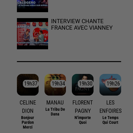
INTERVIEW CHANTE
FRANCE AVEC VIANNEY
19h37
19h37
19h34
19h34
19h30
19h30
19h26
19h26
CELINE
MANAU
FLORENT
LES
La Tribu De
DION
PAGNY
ENFOIRES
Dana
Bonjour
N'importe
Le Temps
Pardon
Quoi
Qui Court
Merci