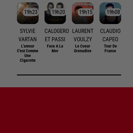
19h23
19h23
19h20
19h20
19h15
19h15
19h08
19h08
SYLVIE
CALOGERO
LAURENT
CLAUDIO
VARTAN
ET PASSI
VOULZY
CAPEO
L'amour
Face A La
Le Coeur
Tour De
C'est Comme
Mer
Grenadine
France
Une
Cigarette