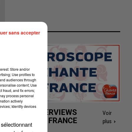
uer sans accepter
erest: Store and/or
tising; Use profiles to
tand audiences through
personalise content; Use
 fraud, and fix errors;
 may process personal
mation actively
vices; Identify devices
LES INTERVIEWS
Voir
CHANTE FRANCE
plus
 sélectionnant