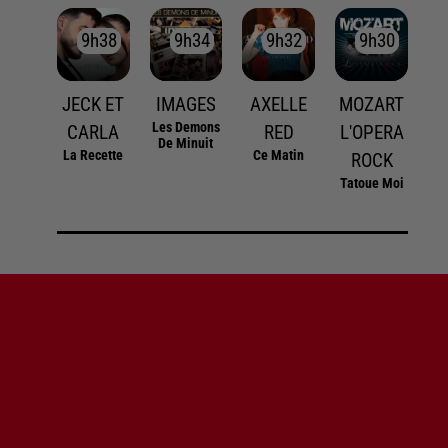
9h38
9h38
9h34
9h34
9h32
9h32
9h30
9h30
JECK ET
IMAGES
AXELLE
MOZART
Les Demons
CARLA
RED
L'OPERA
De Minuit
La Recette
Ce Matin
ROCK
Tatoue Moi