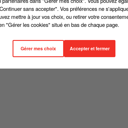
/ou partenaires dans "Gérer mes choix". Vous pouvez éga
"Continuer sans accepter". Vos préférences ne s'appliqu
uvez mettre à jour vos choix, ou retirer votre consenteme
en "Gérer les cookies" situé en bas de chaque page.
Francis Cabrel entamera sa tournée le 9 juin prochain à Agen, avant u
utres chanteurs, Francis Cabrel a vu sa série de concerts reportée à
ée, toujours pour lutter contre l'épidémie de Coronavirus. Il interprét
Gérer mes choix
Accepter et fermer
t écoulé à 250.000 exemplaires.