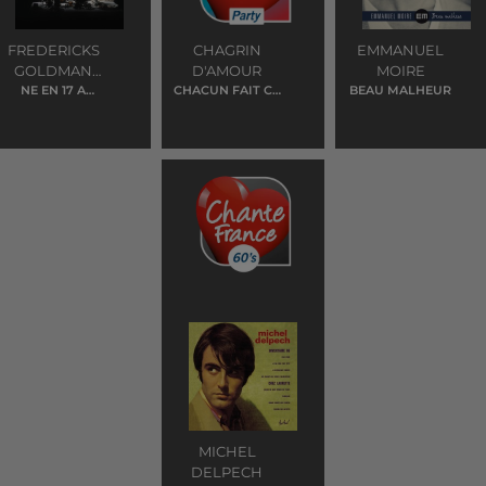
FREDERICKS
CHAGRIN
EMMANUEL
GOLDMAN
D'AMOUR
MOIRE
NE EN 17 A
JONES
CHACUN FAIT CE
BEAU MALHEUR
LEINDENSTADT
QUI LUI PLAIT
MICHEL
DELPECH