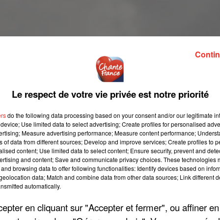
Contin
Le respect de votre vie privée est notre priorité
ers
do the following data processing based on your consent and/or our legitimate int
device; Use limited data to select advertising; Create profiles for personalised adver
vertising; Measure advertising performance; Measure content performance; Unders
ns of data from different sources; Develop and improve services; Create profiles to 
alised content; Use limited data to select content; Ensure security, prevent and detect
ertising and content; Save and communicate privacy choices. These technologies
and browsing data to offer following functionalities: Identify devices based on infor
eolocation data; Match and combine data from other data sources; Link different de
nsmitted automatically.
pter en cliquant sur "Accepter et fermer", ou affiner en