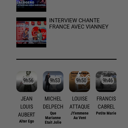
INTERVIEW CHANTE
FRANCE AVEC VIANNEY
9h56
9h56
9h53
9h53
9h50
9h50
9h46
9h46
JEAN
MICHEL
LOUISE
FRANCIS
LOUIS
DELPECH
ATTAQUE
CABREL
Que
J't'emmene
Petite Marie
AUBERT
Marianne
Au Vent
Alter Ego
Etait Jolie