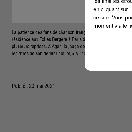
les finalités et
en cliquant sur 
ce site. Vous po
moment via le li
La patience des fans de chanson française va finir par payer. 
résidence aux Folies Bergère à Paris dès le 16 juin. Comme d'a
plusieurs reprises. À Agen, la jauge de spectateurs va être limit
les titres de son dernier album, « À l'aube revenant », qui s'es
Publié : 20 mai 2021