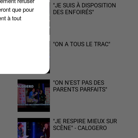
lement refuser
"JE SUIS À DISPOSITION
eront que pour
DES ENFOIRÉS"
nt à tout
ne
"ON A TOUS LE TRAC"
era
"ON N'EST PAS DES
PARENTS PARFAITS"
"JE RESPIRE MIEUX SUR
SCÈNE" - CALOGERO