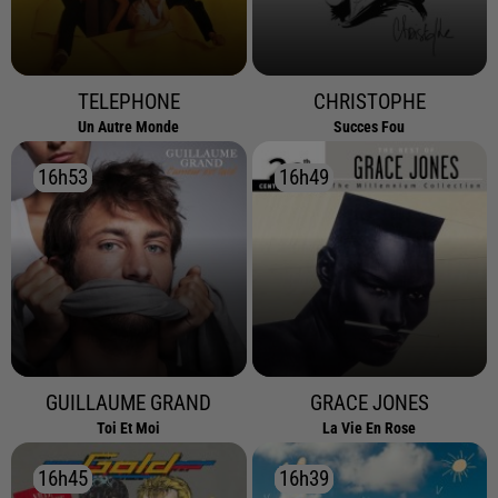
TELEPHONE
CHRISTOPHE
Un Autre Monde
Succes Fou
16h53
16h53
16h49
16h49
GUILLAUME GRAND
GRACE JONES
Toi Et Moi
La Vie En Rose
16h45
16h45
16h39
16h39