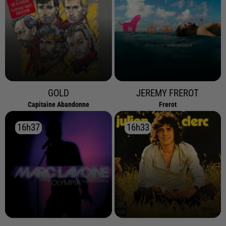
GOLD
JEREMY FREROT
Capitaine Abandonne
Frerot
16h37
16h37
16h33
16h33