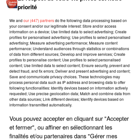
priorité
We and
our (447) partners
do the following data processing based on
your consent and/or our legitimate interest: Store and/or access
information on a device; Use limited data to select advertising; Create
profiles for personalised advertising; Use profiles to select personalised
advertising; Measure advertising performance; Measure content
performance; Understand audiences through statistics or combinations
of data from different sources; Develop and improve services; Create
profiles to personalise content; Use profiles to select personalised
content; Use limited data to select content; Ensure security, prevent and
detect fraud, and fix errors; Deliver and present advertising and content;
Save and communicate privacy choices. These technologies may
process personal data such as IP address and browsing data to offer
following functionalities: Identify devices based on information actively
requested; Use precise geolocation data; Match and combine data from
other data sources; Link different devices; Identify devices based on
information transmitted automatically.
Vous pouvez accepter en cliquant sur "Accepter
LES INTERVIEWS CHANTE
Voir plus
et fermer", ou affiner en sélectionnant les
FRANCE
finalités et/ou partenaires dans "Gérer mes