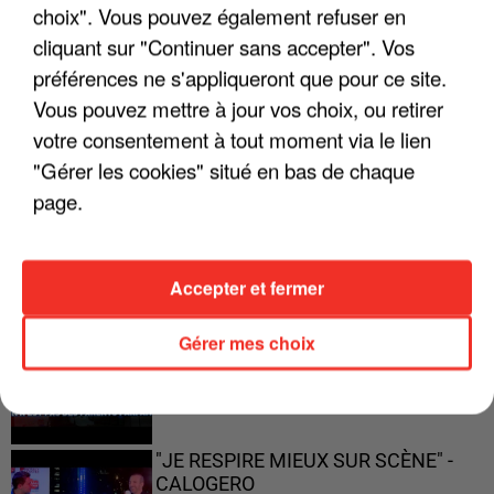
choix". Vous pouvez également refuser en
"JE SUIS À DISPOSITION DES
ENFOIRÉS"
cliquant sur "Continuer sans accepter". Vos
préférences ne s'appliqueront que pour ce site.
Vous pouvez mettre à jour vos choix, ou retirer
votre consentement à tout moment via le lien
"Gérer les cookies" situé en bas de chaque
"ON A TOUS LE TRAC"
page.
Accepter et fermer
"ON N'EST PAS DES PARENTS
PARFAITS"
Gérer mes choix
"JE RESPIRE MIEUX SUR SCÈNE" -
CALOGERO