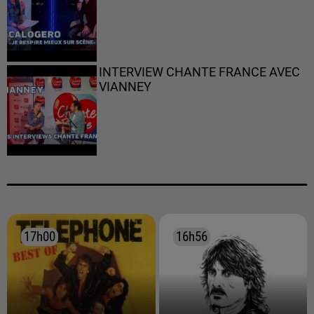
INTERVIEW CHANTE FRANCE AVEC
VIANNEY
17h00
17h00
16h56
16h56