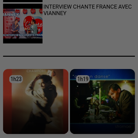
INTERVIEW CHANTE FRANCE AVEC
VIANNEY
1h23
1h23
1h19
1h19