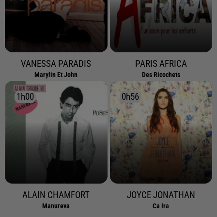
VANESSA PARADIS
PARIS AFRICA
Marylin Et John
Des Ricochets
1h00
1h00
0h56
0h56
ALAIN CHAMFORT
JOYCE JONATHAN
Manureva
Ca Ira