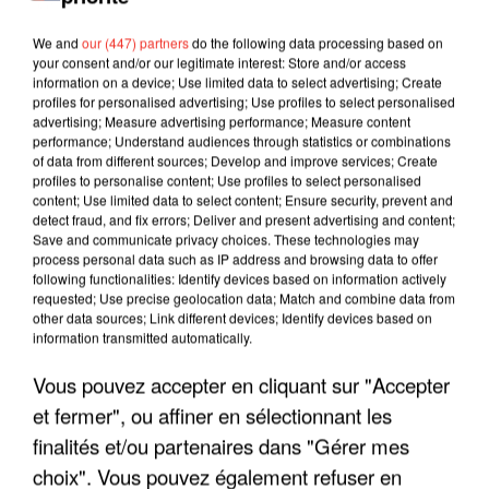
We and
our (447) partners
do the following data processing based on
your consent and/or our legitimate interest: Store and/or access
information on a device; Use limited data to select advertising; Create
profiles for personalised advertising; Use profiles to select personalised
advertising; Measure advertising performance; Measure content
performance; Understand audiences through statistics or combinations
of data from different sources; Develop and improve services; Create
profiles to personalise content; Use profiles to select personalised
content; Use limited data to select content; Ensure security, prevent and
detect fraud, and fix errors; Deliver and present advertising and content;
Save and communicate privacy choices. These technologies may
process personal data such as IP address and browsing data to offer
following functionalities: Identify devices based on information actively
requested; Use precise geolocation data; Match and combine data from
other data sources; Link different devices; Identify devices based on
LES INTERVIEWS CHANTE
Voir plus
information transmitted automatically.
FRANCE
Vous pouvez accepter en cliquant sur "Accepter
et fermer", ou affiner en sélectionnant les
"JE SUIS À DISPOSITION DES
finalités et/ou partenaires dans "Gérer mes
ENFOIRÉS"
choix". Vous pouvez également refuser en