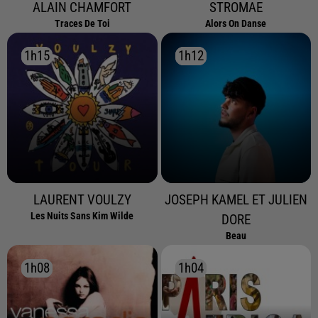
ALAIN CHAMFORT
STROMAE
Traces De Toi
Alors On Danse
1h15
1h15
1h12
1h12
LAURENT VOULZY
JOSEPH KAMEL ET JULIEN
Les Nuits Sans Kim Wilde
DORE
Beau
1h08
1h08
1h04
1h04