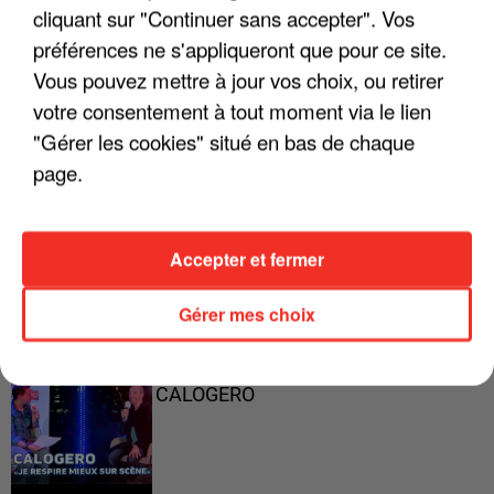
cliquant sur "Continuer sans accepter". Vos
préférences ne s'appliqueront que pour ce site.
Vous pouvez mettre à jour vos choix, ou retirer
"ON A TOUS LE TRAC"
votre consentement à tout moment via le lien
"Gérer les cookies" situé en bas de chaque
page.
"ON N'EST PAS DES PARENTS
PARFAITS"
Accepter et fermer
Gérer mes choix
"JE RESPIRE MIEUX SUR SCÈNE" -
CALOGERO