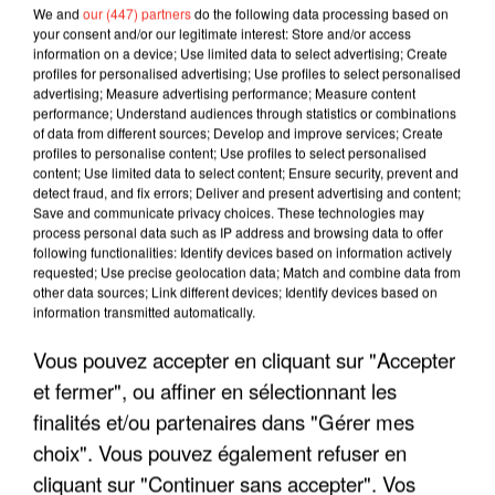
We and
our (447) partners
do the following data processing based on
your consent and/or our legitimate interest: Store and/or access
information on a device; Use limited data to select advertising; Create
profiles for personalised advertising; Use profiles to select personalised
advertising; Measure advertising performance; Measure content
performance; Understand audiences through statistics or combinations
of data from different sources; Develop and improve services; Create
profiles to personalise content; Use profiles to select personalised
content; Use limited data to select content; Ensure security, prevent and
detect fraud, and fix errors; Deliver and present advertising and content;
Save and communicate privacy choices. These technologies may
process personal data such as IP address and browsing data to offer
following functionalities: Identify devices based on information actively
LES INTERVIEWS CHANTE
requested; Use precise geolocation data; Match and combine data from
Voir plus
other data sources; Link different devices; Identify devices based on
FRANCE
information transmitted automatically.
Vous pouvez accepter en cliquant sur "Accepter
"JE SUIS À DISPOSITION DES
et fermer", ou affiner en sélectionnant les
ENFOIRÉS"
finalités et/ou partenaires dans "Gérer mes
choix". Vous pouvez également refuser en
cliquant sur "Continuer sans accepter". Vos