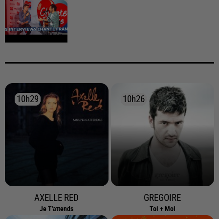
10h29
10h29
10h26
10h26
AXELLE RED
GREGOIRE
Je T'attends
Toi + Moi