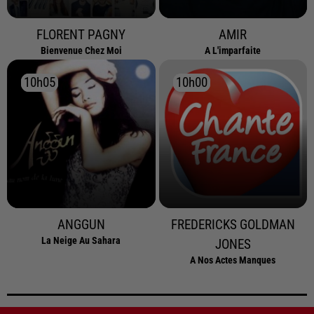
FLORENT PAGNY
AMIR
Bienvenue Chez Moi
A L'imparfaite
10h05
10h05
10h00
10h00
ANGGUN
FREDERICKS GOLDMAN
La Neige Au Sahara
JONES
A Nos Actes Manques