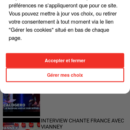
préférences ne s'appliqueront que pour ce site.
"ON A TOUS LE TRAC"
Vous pouvez mettre à jour vos choix, ou retirer
votre consentement à tout moment via le lien
"Gérer les cookies" situé en bas de chaque
page.
"ON N'EST PAS DES PARENTS
PARFAITS"
Accepter et fermer
Gérer mes choix
"JE RESPIRE MIEUX SUR SCÈNE" -
CALOGERO
INTERVIEW CHANTE FRANCE AVEC
VIANNEY