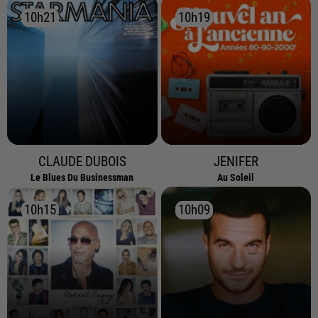
10h21
10h21
10h19
10h19
CLAUDE DUBOIS
JENIFER
Le Blues Du Businessman
Au Soleil
10h15
10h15
10h09
10h09