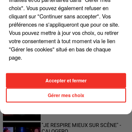
choix". Vous pouvez également refuser en
"JE SUIS À DISPOSITION DES
ENFOIRÉS"
cliquant sur "Continuer sans accepter". Vos
préférences ne s'appliqueront que pour ce site.
Vous pouvez mettre à jour vos choix, ou retirer
votre consentement à tout moment via le lien
"ON A TOUS LE TRAC"
"Gérer les cookies" situé en bas de chaque
page.
Accepter et fermer
"ON N'EST PAS DES PARENTS
PARFAITS"
Gérer mes choix
"JE RESPIRE MIEUX SUR SCÈNE" -
CALOGERO