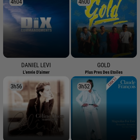
4h04
4h04
4h00
4h00
DANIEL LEVI
GOLD
L'envie D'aimer
Plus Pres Des Etoiles
3h56
3h56
3h52
3h52