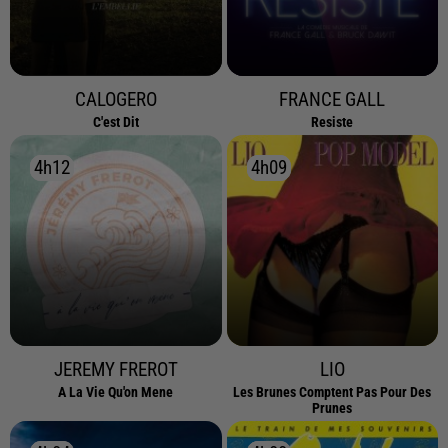
CALOGERO
FRANCE GALL
C'est Dit
Resiste
4h12
4h12
4h09
4h09
JEREMY FREROT
LIO
A La Vie Qu'on Mene
Les Brunes Comptent Pas Pour Des
Prunes