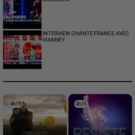
INTERVIEW CHANTE FRANCE AVEC
VIANNEY
4h19
4h19
4h15
4h15