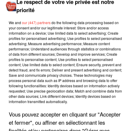
Le respect de votre vie privée est notre
priorité
We and
our (447) partners
do the following data processing based on
your consent and/or our legitimate interest: Store and/or access
information on a device; Use limited data to select advertising; Create
profiles for personalised advertising; Use profiles to select personalised
advertising; Measure advertising performance; Measure content
performance; Understand audiences through statistics or combinations
of data from different sources; Develop and improve services; Create
profiles to personalise content; Use profiles to select personalised
content; Use limited data to select content; Ensure security, prevent and
detect fraud, and fix errors; Deliver and present advertising and content;
Save and communicate privacy choices. These technologies may
process personal data such as IP address and browsing data to offer
following functionalities: Identify devices based on information actively
requested; Use precise geolocation data; Match and combine data from
other data sources; Link different devices; Identify devices based on
information transmitted automatically.
Vous pouvez accepter en cliquant sur "Accepter
LES INTERVIEWS CHANTE
Voir plus
FRANCE
et fermer", ou affiner en sélectionnant les
finalités et/ou partenaires dans "Gérer mes