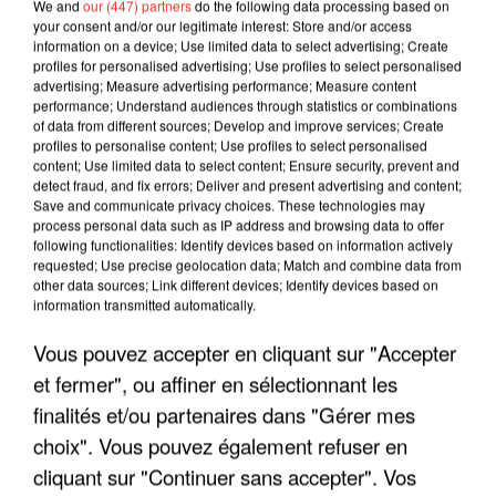
We and
our (447) partners
do the following data processing based on
your consent and/or our legitimate interest: Store and/or access
information on a device; Use limited data to select advertising; Create
profiles for personalised advertising; Use profiles to select personalised
advertising; Measure advertising performance; Measure content
performance; Understand audiences through statistics or combinations
of data from different sources; Develop and improve services; Create
profiles to personalise content; Use profiles to select personalised
content; Use limited data to select content; Ensure security, prevent and
detect fraud, and fix errors; Deliver and present advertising and content;
Save and communicate privacy choices. These technologies may
process personal data such as IP address and browsing data to offer
following functionalities: Identify devices based on information actively
requested; Use precise geolocation data; Match and combine data from
other data sources; Link different devices; Identify devices based on
LES INTERVIEWS CHANTE
Voir plus
information transmitted automatically.
FRANCE
Vous pouvez accepter en cliquant sur "Accepter
et fermer", ou affiner en sélectionnant les
"JE SUIS À DISPOSITION DES
ENFOIRÉS"
finalités et/ou partenaires dans "Gérer mes
choix". Vous pouvez également refuser en
cliquant sur "Continuer sans accepter". Vos