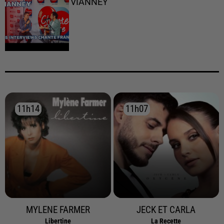
VIANNEY
11h14
11h14
11h07
11h07
MYLENE FARMER
JECK ET CARLA
Libertine
La Recette