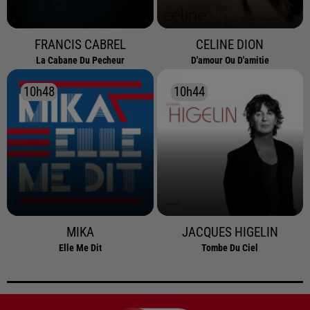
FRANCIS CABREL
CELINE DION
La Cabane Du Pecheur
D'amour Ou D'amitie
10h48
10h48
10h44
10h44
MIKA
JACQUES HIGELIN
Elle Me Dit
Tombe Du Ciel