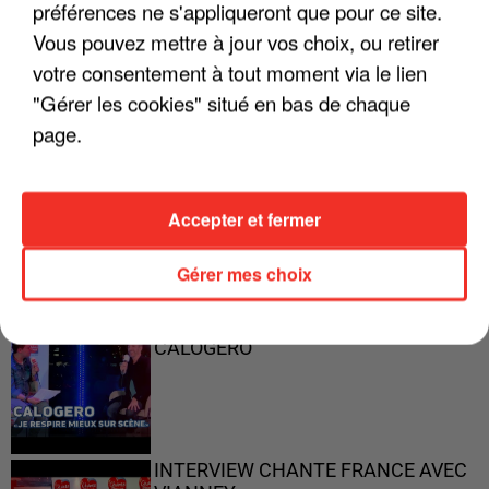
préférences ne s'appliqueront que pour ce site.
"ON A TOUS LE TRAC"
Vous pouvez mettre à jour vos choix, ou retirer
votre consentement à tout moment via le lien
"Gérer les cookies" situé en bas de chaque
page.
"ON N'EST PAS DES PARENTS
PARFAITS"
Accepter et fermer
Gérer mes choix
"JE RESPIRE MIEUX SUR SCÈNE" -
CALOGERO
INTERVIEW CHANTE FRANCE AVEC