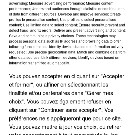
advertising; Measure advertising performance; Measure content
performance; Understand audiences through statistics or combinations
of data from different sources; Develop and improve services; Create
profiles to personalise content; Use profiles to select personalised
content; Use limited data to select content; Ensure security, prevent and
LES INTERVIEWS CHANTE
detect fraud, and fix errors; Deliver and present advertising and content;
Voir plus
Save and communicate privacy choices. These technologies may
FRANCE
process personal data such as IP address and browsing data to offer
following functionalities: Identify devices based on information actively
requested; Use precise geolocation data; Match and combine data from
"JE SUIS À DISPOSITION DES
other data sources; Link different devices; Identify devices based on
ENFOIRÉS"
information transmitted automatically.
Vous pouvez accepter en cliquant sur "Accepter
et fermer", ou affiner en sélectionnant les
finalités et/ou partenaires dans "Gérer mes
"ON A TOUS LE TRAC"
choix". Vous pouvez également refuser en
cliquant sur "Continuer sans accepter". Vos
préférences ne s'appliqueront que pour ce site.
Vous pouvez mettre à jour vos choix, ou retirer
votre consentement à tout moment via le lien