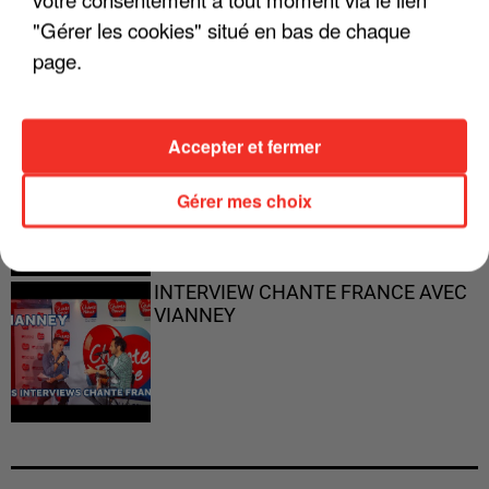
"ON N'EST PAS DES PARENTS
PARFAITS"
"Gérer les cookies" situé en bas de chaque
page.
Accepter et fermer
"JE RESPIRE MIEUX SUR SCÈNE" -
CALOGERO
Gérer mes choix
INTERVIEW CHANTE FRANCE AVEC
VIANNEY