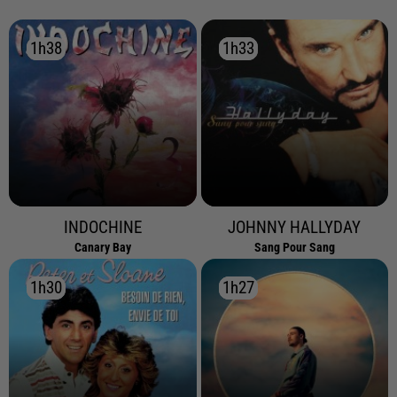
1h38
1h38
1h33
1h33
INDOCHINE
JOHNNY HALLYDAY
Canary Bay
Sang Pour Sang
1h30
1h30
1h27
1h27