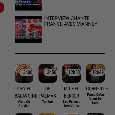
INTERVIEW CHANTE
FRANCE AVEC VIANNEY
13h00
13h00
12h56
12h56
12h53
12h53
12h49
12h49
DANIEL
DE
MICHEL
CORNEILLE
Parce Qu'on
BALAVOINE
PALMAS
BERGER
Vient De
Vivre Ou
Tomber
Les Princes
Loin
Survire
Des Villes