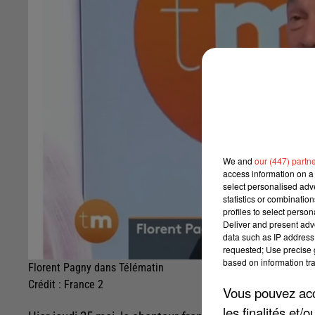
We and
our (447) partn
access information on a 
select personalised ad
statistics or combinatio
profiles to select person
Deliver and present adv
data such as IP address 
requested; Use precise g
based on information tra
Florent Pagny dans Télématin
Crédit :
France 2
Vous pouvez acce
les finalités et