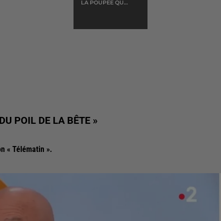
LA POUPEE QUI
FAIT NON
U POIL DE LA BÊTE »
ion « Télématin ».