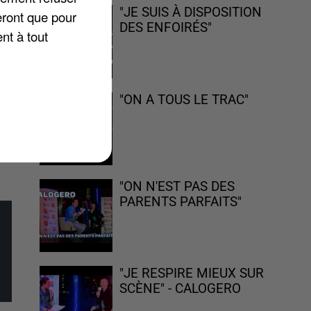
"JE SUIS À DISPOSITION
eront que pour
DES ENFOIRÉS"
nt à tout
"ON A TOUS LE TRAC"
,
nd
"ON N'EST PAS DES
PARENTS PARFAITS"
"JE RESPIRE MIEUX SUR
SCÈNE" - CALOGERO