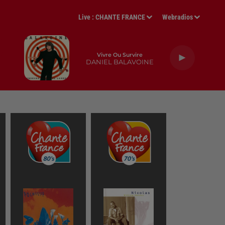
Live :
CHANTE FRANCE
Webradios
Vivre Ou Survire
DANIEL BALAVOINE