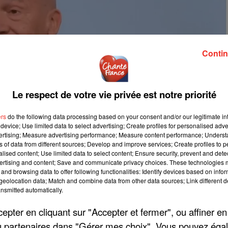
Contin
Le respect de votre vie privée est notre priorité
ers
do the following data processing based on your consent and/or our legitimate int
device; Use limited data to select advertising; Create profiles for personalised adver
vertising; Measure advertising performance; Measure content performance; Unders
ns of data from different sources; Develop and improve services; Create profiles to 
alised content; Use limited data to select content; Ensure security, prevent and detect
ertising and content; Save and communicate privacy choices. These technologies
and browsing data to offer following functionalities: Identify devices based on infor
eolocation data; Match and combine data from other data sources; Link different de
nsmitted automatically.
pter en cliquant sur "Accepter et fermer", ou affiner en
/ou partenaires dans "Gérer mes choix". Vous pouvez éga