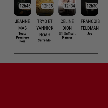
12h45
12h45
12h38
12h38
12h34
12h34
12h30
12h30
JEANNE
TRYO ET
CELINE
FRANCOIS
MAS
YANNICK
DION
FELDMAN
Toute
S'il Suffisait
Joy
NOAH
Premiere
D'aimer
Serre Moi
Fois