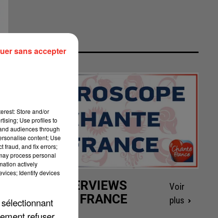
uer sans accepter
erest: Store and/or
tising; Use profiles to
tand audiences through
personalise content; Use
 fraud, and fix errors;
 may process personal
mation actively
vices; Identify devices
LES INTERVIEWS
Voir
CHANTE FRANCE
plus
 sélectionnant
lement refuser