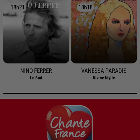
18h21
18h21
18h18
18h18
NINO FERRER
VANESSA PARADIS
Le Sud
Divine Idylle