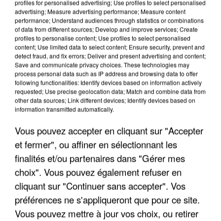
profiles for personalised advertising; Use profiles to select personalised
advertising; Measure advertising performance; Measure content
performance; Understand audiences through statistics or combinations
of data from different sources; Develop and improve services; Create
profiles to personalise content; Use profiles to select personalised
content; Use limited data to select content; Ensure security, prevent and
detect fraud, and fix errors; Deliver and present advertising and content;
LES INTERVIEWS CHANTE
Voir plus
Save and communicate privacy choices. These technologies may
process personal data such as IP address and browsing data to offer
FRANCE
following functionalities: Identify devices based on information actively
requested; Use precise geolocation data; Match and combine data from
other data sources; Link different devices; Identify devices based on
"JE SUIS À DISPOSITION DES
information transmitted automatically.
ENFOIRÉS"
Vous pouvez accepter en cliquant sur "Accepter
et fermer", ou affiner en sélectionnant les
finalités et/ou partenaires dans "Gérer mes
"ON A TOUS LE TRAC"
choix". Vous pouvez également refuser en
cliquant sur "Continuer sans accepter". Vos
préférences ne s'appliqueront que pour ce site.
Vous pouvez mettre à jour vos choix, ou retirer