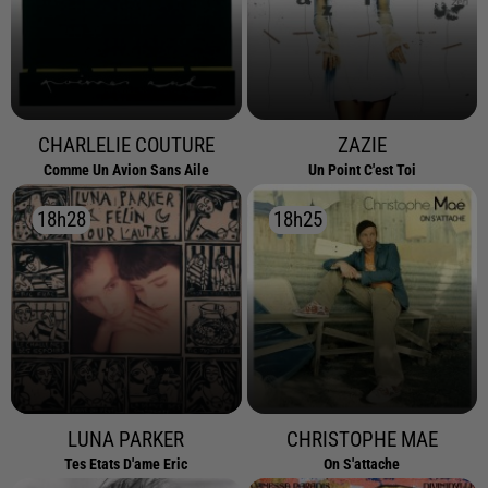
CHARLELIE COUTURE
ZAZIE
Comme Un Avion Sans Aile
Un Point C'est Toi
18h28
18h28
18h25
18h25
LUNA PARKER
CHRISTOPHE MAE
Tes Etats D'ame Eric
On S'attache