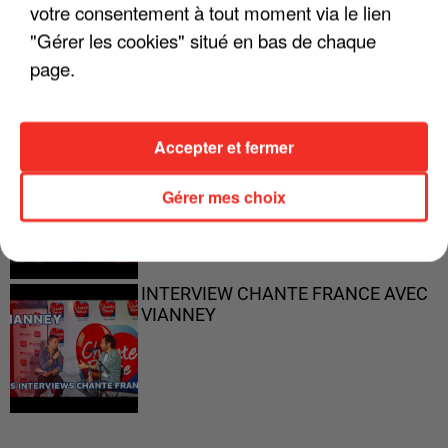
votre consentement à tout moment via le lien
"ON N'EST PAS DES PARENTS
"Gérer les cookies" situé en bas de chaque
PARFAITS"
page.
Accepter et fermer
"JE RESPIRE MIEUX SUR SCÈNE" -
CALOGERO
Gérer mes choix
INTERVIEW CHANTE FRANCE AVEC
VIANNEY