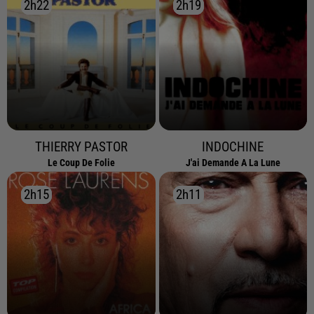
2h22
2h22
2h19
2h19
THIERRY PASTOR
INDOCHINE
Le Coup De Folie
J'ai Demande A La Lune
2h15
2h15
2h11
2h11