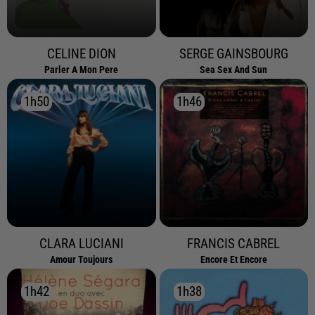
CELINE DION
SERGE GAINSBOURG
Parler A Mon Pere
Sea Sex And Sun
1h50
1h50
1h46
1h46
CLARA LUCIANI
FRANCIS CABREL
Amour Toujours
Encore Et Encore
1h42
1h42
1h38
1h38