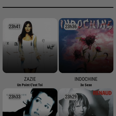
23h41
23h41
23h36
23h36
ZAZIE
INDOCHINE
Un Point C'est Toi
3e Sexe
23h33
23h33
23h29
23h29