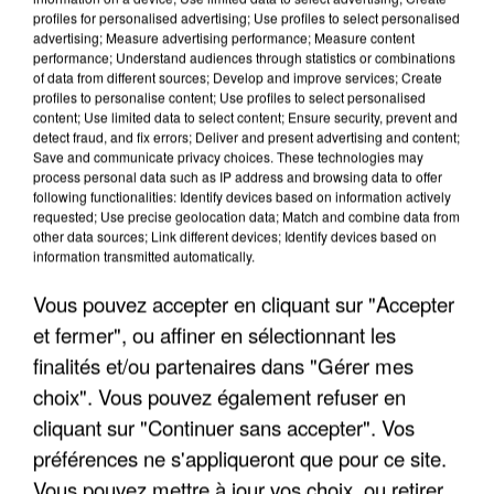
profiles for personalised advertising; Use profiles to select personalised
advertising; Measure advertising performance; Measure content
performance; Understand audiences through statistics or combinations
of data from different sources; Develop and improve services; Create
profiles to personalise content; Use profiles to select personalised
content; Use limited data to select content; Ensure security, prevent and
detect fraud, and fix errors; Deliver and present advertising and content;
Save and communicate privacy choices. These technologies may
LES INTERVIEWS CHANTE
Voir plus
process personal data such as IP address and browsing data to offer
FRANCE
following functionalities: Identify devices based on information actively
requested; Use precise geolocation data; Match and combine data from
other data sources; Link different devices; Identify devices based on
"JE SUIS À DISPOSITION DES
information transmitted automatically.
ENFOIRÉS"
Vous pouvez accepter en cliquant sur "Accepter
et fermer", ou affiner en sélectionnant les
finalités et/ou partenaires dans "Gérer mes
choix". Vous pouvez également refuser en
"ON A TOUS LE TRAC"
cliquant sur "Continuer sans accepter". Vos
préférences ne s'appliqueront que pour ce site.
Vous pouvez mettre à jour vos choix, ou retirer