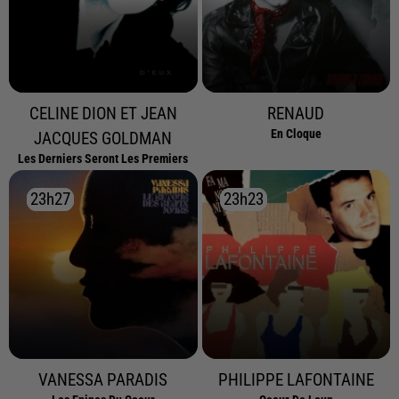
CELINE DION ET JEAN
RENAUD
En Cloque
JACQUES GOLDMAN
Les Derniers Seront Les Premiers
23h27
23h27
23h23
23h23
VANESSA PARADIS
PHILIPPE LAFONTAINE