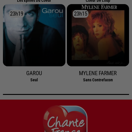
Les Epines Du Coeur
Coeur De Loup
23h19
23h19
23h15
23h15
GAROU
MYLENE FARMER
Seul
Sans Contrefacon