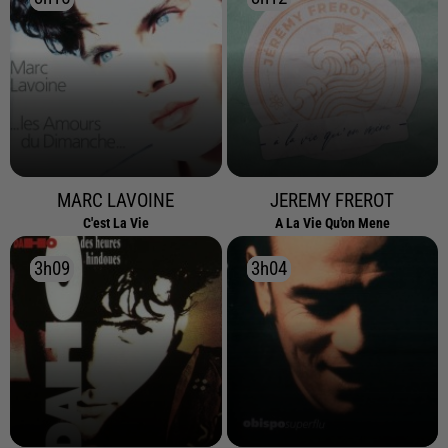
MARC LAVOINE
JEREMY FREROT
C'est La Vie
A La Vie Qu'on Mene
3h09
3h09
3h04
3h04