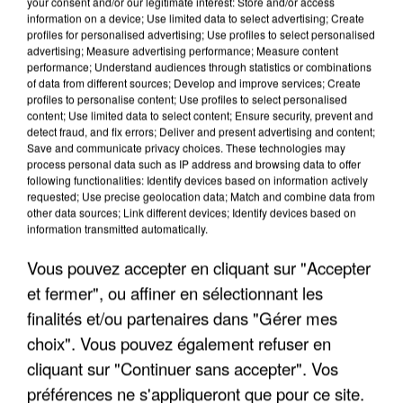
your consent and/or our legitimate interest: Store and/or access
information on a device; Use limited data to select advertising; Create
profiles for personalised advertising; Use profiles to select personalised
advertising; Measure advertising performance; Measure content
performance; Understand audiences through statistics or combinations
of data from different sources; Develop and improve services; Create
profiles to personalise content; Use profiles to select personalised
content; Use limited data to select content; Ensure security, prevent and
detect fraud, and fix errors; Deliver and present advertising and content;
Save and communicate privacy choices. These technologies may
process personal data such as IP address and browsing data to offer
following functionalities: Identify devices based on information actively
LES INTERVIEWS CHANTE
Voir plus
requested; Use precise geolocation data; Match and combine data from
FRANCE
other data sources; Link different devices; Identify devices based on
information transmitted automatically.
"JE SUIS À DISPOSITION DES
Vous pouvez accepter en cliquant sur "Accepter
ENFOIRÉS"
et fermer", ou affiner en sélectionnant les
finalités et/ou partenaires dans "Gérer mes
choix". Vous pouvez également refuser en
cliquant sur "Continuer sans accepter". Vos
"ON A TOUS LE TRAC"
préférences ne s'appliqueront que pour ce site.