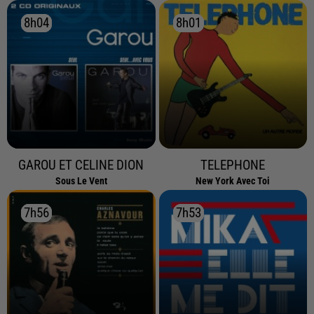
8h04
8h04
8h01
8h01
GAROU ET CELINE DION
TELEPHONE
Sous Le Vent
New York Avec Toi
7h56
7h56
7h53
7h53