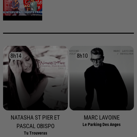
8h14
8h14
8h10
8h10
NATASHA ST PIER ET
MARC LAVOINE
Le Parking Des Anges
PASCAL OBISPO
Tu Trouveras