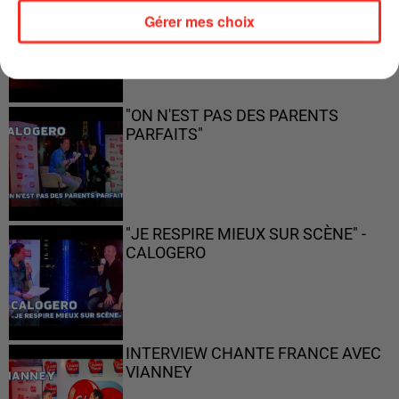
Gérer mes choix
"ON N'EST PAS DES PARENTS
PARFAITS"
"JE RESPIRE MIEUX SUR SCÈNE" -
CALOGERO
INTERVIEW CHANTE FRANCE AVEC
VIANNEY