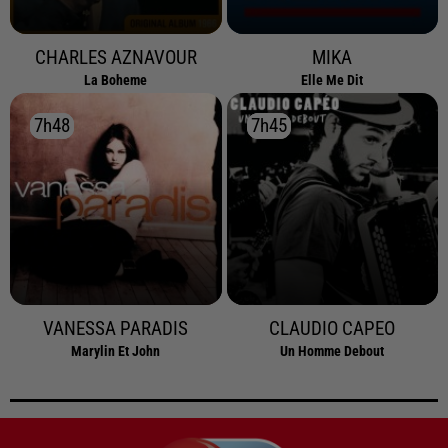
CHARLES AZNAVOUR
MIKA
La Boheme
Elle Me Dit
7h48
7h48
7h45
7h45
VANESSA PARADIS
CLAUDIO CAPEO
Marylin Et John
Un Homme Debout