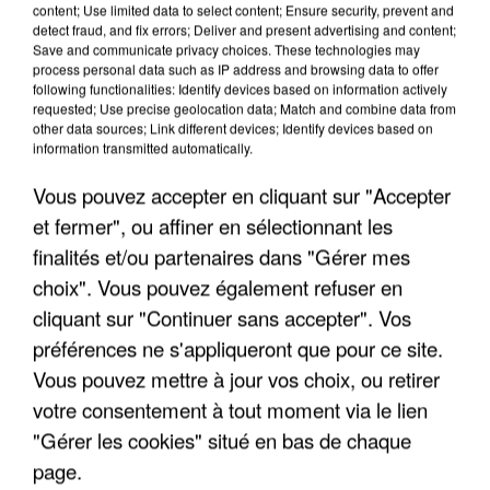
FRANCE
content; Use limited data to select content; Ensure security, prevent and
detect fraud, and fix errors; Deliver and present advertising and content;
Save and communicate privacy choices. These technologies may
process personal data such as IP address and browsing data to offer
"JE SUIS À DISPOSITION DES
following functionalities: Identify devices based on information actively
ENFOIRÉS"
requested; Use precise geolocation data; Match and combine data from
other data sources; Link different devices; Identify devices based on
information transmitted automatically.
Vous pouvez accepter en cliquant sur "Accepter
"ON A TOUS LE TRAC"
et fermer", ou affiner en sélectionnant les
finalités et/ou partenaires dans "Gérer mes
choix". Vous pouvez également refuser en
cliquant sur "Continuer sans accepter". Vos
préférences ne s'appliqueront que pour ce site.
"ON N'EST PAS DES PARENTS
Vous pouvez mettre à jour vos choix, ou retirer
PARFAITS"
votre consentement à tout moment via le lien
"Gérer les cookies" situé en bas de chaque
page.