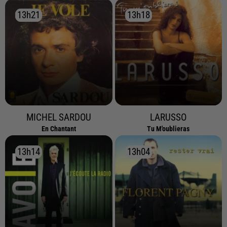
13h21
13h21
13h18
13h18
MICHEL SARDOU
LARUSSO
En Chantant
Tu M'oublieras
13h14
13h14
13h04
13h04