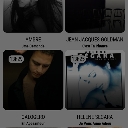
AMBRE
JEAN JACQUES GOLDMAN
Jme Demande
C'est Ta Chance
13h29
13h29
13h25
13h25
CALOGERO
HELENE SEGARA
En Apesanteur
Je Vous Aime Adieu