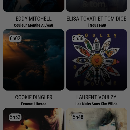
EDDY MITCHELL
ELISA TOVATI ET TOM DICE
Couleur Menthe A L'eau
Il Nous Faut
6h02
6h02
5h56
5h56
COOKIE DINGLER
LAURENT VOULZY
Femme Liberee
Les Nuits Sans Kim Wilde
5h52
5h52
5h48
5h48