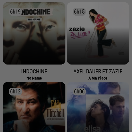
6h19
6h19
6h15
6h15
INDOCHINE
AXEL BAUER ET ZAZIE
No Name
A Ma Place
6h12
6h12
6h06
6h06