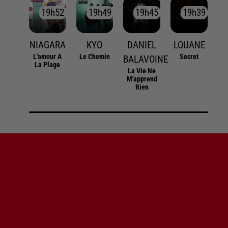
19h52
19h52
19h49
19h49
19h45
19h45
19h39
19h39
NIAGARA
KYO
DANIEL
LOUANE
L'amour A
Le Chemin
Secret
BALAVOINE
La Plage
La Vie Ne
M'apprend
Rien