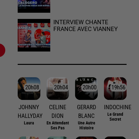
INTERVIEW CHANTE
FRANCE AVEC VIANNEY
20h08
20h08
20h04
20h04
20h00
20h00
19h56
19h56
JOHNNY
CELINE
GERARD
INDOCHINE
Le Grand
HALLYDAY
DION
BLANC
Secret
Laura
En Attendant
Une Autre
Ses Pas
Histoire