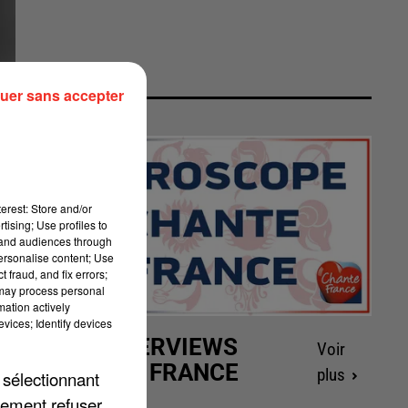
uer sans accepter
erest: Store and/or
tising; Use profiles to
tand audiences through
personalise content; Use
 fraud, and fix errors;
 may process personal
mation actively
vices; Identify devices
LES INTERVIEWS
Voir
CHANTE FRANCE
plus
 sélectionnant
lement refuser