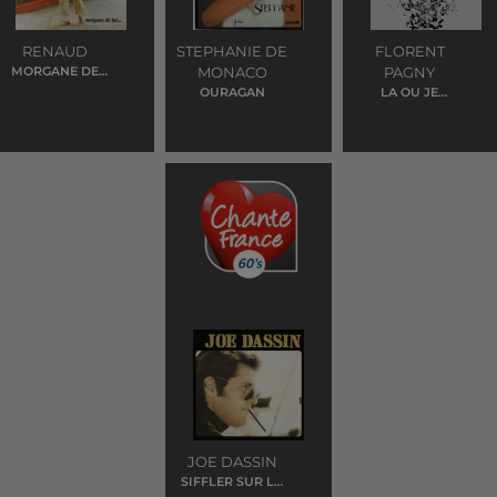
RENAUD
STEPHANIE DE
FLORENT
MORGANE DE
MONACO
PAGNY
TOI
OURAGAN
LA OU JE
T'EMMENERAI
JOE DASSIN
SIFFLER SUR LA