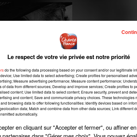
Contin
Le respect de votre vie privée est notre priorité
ers
do the following data processing based on your consent and/or our legitimate int
device; Use limited data to select advertising; Create profiles for personalised adver
vertising; Measure advertising performance; Measure content performance; Unders
ns of data from different sources; Develop and improve services; Create profiles to 
alised content; Use limited data to select content; Ensure security, prevent and detect
ertising and content; Save and communicate privacy choices. These technologies
and browsing data to offer following functionalities: Identify devices based on infor
eolocation data; Match and combine data from other data sources; Link different de
nsmitted automatically.
pter en cliquant sur "Accepter et fermer", ou affiner en
/ou partenaires dans "Gérer mes choix". Vous pouvez éga