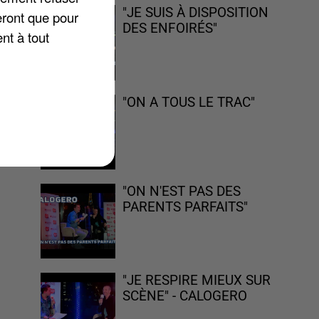
"JE SUIS À DISPOSITION
eront que pour
DES ENFOIRÉS"
nt à tout
pas
.
"ON A TOUS LE TRAC"
"ON N'EST PAS DES
PARENTS PARFAITS"
"JE RESPIRE MIEUX SUR
SCÈNE" - CALOGERO