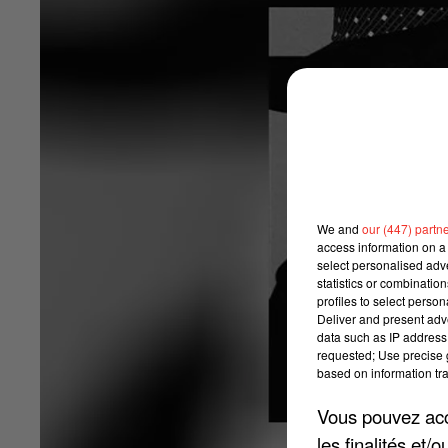
We and
our (447) partn
access information on a 
select personalised ad
statistics or combinatio
profiles to select person
Deliver and present adv
data such as IP address 
requested; Use precise g
based on information tra
Vous pouvez acce
les finalités et