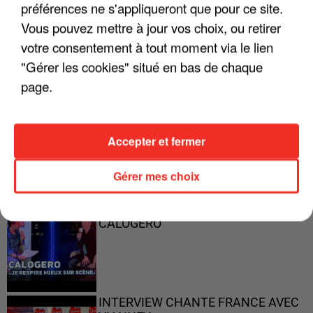
préférences ne s'appliqueront que pour ce site.
"ON A TOUS LE TRAC"
Vous pouvez mettre à jour vos choix, ou retirer
votre consentement à tout moment via le lien
"Gérer les cookies" situé en bas de chaque
page.
"ON N'EST PAS DES PARENTS
PARFAITS"
Accepter et fermer
Gérer mes choix
"JE RESPIRE MIEUX SUR SCÈNE" -
CALOGERO
INTERVIEW CHANTE FRANCE AVEC