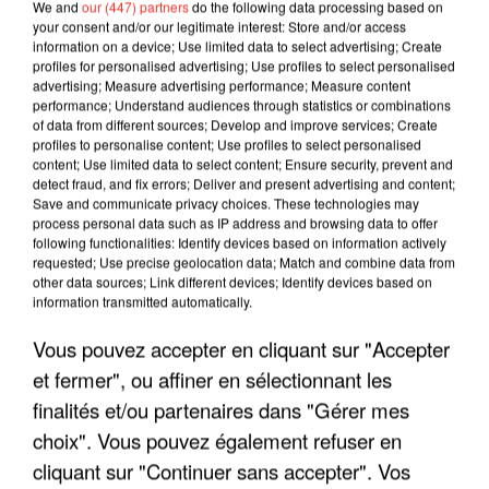
We and
our (447) partners
do the following data processing based on
your consent and/or our legitimate interest: Store and/or access
information on a device; Use limited data to select advertising; Create
profiles for personalised advertising; Use profiles to select personalised
advertising; Measure advertising performance; Measure content
performance; Understand audiences through statistics or combinations
of data from different sources; Develop and improve services; Create
profiles to personalise content; Use profiles to select personalised
content; Use limited data to select content; Ensure security, prevent and
detect fraud, and fix errors; Deliver and present advertising and content;
Save and communicate privacy choices. These technologies may
process personal data such as IP address and browsing data to offer
following functionalities: Identify devices based on information actively
requested; Use precise geolocation data; Match and combine data from
other data sources; Link different devices; Identify devices based on
LES INTERVIEWS CHANTE
Voir plus
information transmitted automatically.
FRANCE
Vous pouvez accepter en cliquant sur "Accepter
et fermer", ou affiner en sélectionnant les
"JE SUIS À DISPOSITION DES
ENFOIRÉS"
finalités et/ou partenaires dans "Gérer mes
choix". Vous pouvez également refuser en
cliquant sur "Continuer sans accepter". Vos