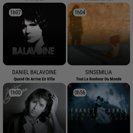
1h07
1h07
1h04
1h04
DANIEL BALAVOINE
SINSEMILIA
Quand On Arrive En Ville
Tout Le Bonheur Du Monde
1h00
1h00
0h56
0h56