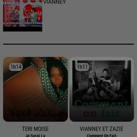
VIANNEY
1h14
1h14
1h11
1h11
TERI MOISE
VIANNEY ET ZAZIE
Je Serai La
Comment On Fait