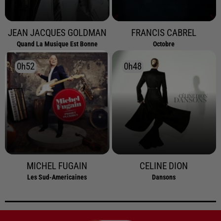
JEAN JACQUES GOLDMAN
FRANCIS CABREL
Quand La Musique Est Bonne
Octobre
0h52
0h52
0h48
0h48
MICHEL FUGAIN
CELINE DION
Les Sud-Americaines
Dansons