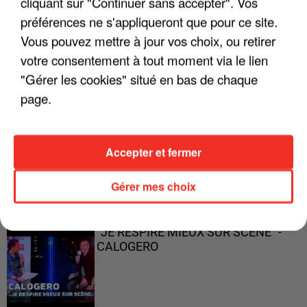
cliquant sur "Continuer sans accepter". Vos
préférences ne s'appliqueront que pour ce site.
Vous pouvez mettre à jour vos choix, ou retirer
"ON A TOUS LE TRAC"
votre consentement à tout moment via le lien
"Gérer les cookies" situé en bas de chaque
page.
"ON N'EST PAS DES PARENTS
Accepter et fermer
PARFAITS"
Gérer mes choix
"JE RESPIRE MIEUX SUR SCÈNE" -
CALOGERO