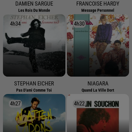
DAMIEN SARGUE
FRANCOISE HARDY
Les Rois Du Monde
Message Personnel
4h34
4h34
4h30
4h30
STEPHAN EICHER
NIAGARA
Pas D'ami Comme Toi
Quand La Ville Dort
4h27
4h27
4h22
4h22