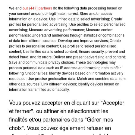
We and
our (447) partners
do the following data processing based on
your consent and/or our legitimate interest: Store and/or access
information on a device; Use limited data to select advertising; Create
profiles for personalised advertising; Use profiles to select personalised
advertising; Measure advertising performance; Measure content
performance; Understand audiences through statistics or combinations
of data from different sources; Develop and improve services; Create
profiles to personalise content; Use profiles to select personalised
content; Use limited data to select content; Ensure security, prevent and
detect fraud, and fix errors; Deliver and present advertising and content;
Save and communicate privacy choices. These technologies may
process personal data such as IP address and browsing data to offer
following functionalities: Identify devices based on information actively
requested; Use precise geolocation data; Match and combine data from
other data sources; Link different devices; Identify devices based on
information transmitted automatically.
LES INTERVIEWS CHANTE
Voir plus
FRANCE
Vous pouvez accepter en cliquant sur "Accepter
et fermer", ou affiner en sélectionnant les
"JE SUIS À DISPOSITION DES
finalités et/ou partenaires dans "Gérer mes
ENFOIRÉS"
choix". Vous pouvez également refuser en