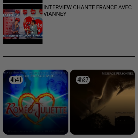
INTERVIEW CHANTE FRANCE AVEC
VIANNEY
4h41
4h41
4h37
4h37