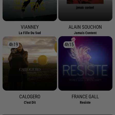
VIANNEY
ALAIN SOUCHON
La Fille Du Sud
Jamais Content
4h19
4h19
4h15
4h15
CALOGERO
FRANCE GALL
C'est Dit
Resiste