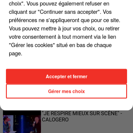
ENFOIRÉS"
choix". Vous pouvez également refuser en
cliquant sur "Continuer sans accepter". Vos
préférences ne s'appliqueront que pour ce site.
Vous pouvez mettre à jour vos choix, ou retirer
"ON A TOUS LE TRAC"
votre consentement à tout moment via le lien
"Gérer les cookies" situé en bas de chaque
page.
"ON N'EST PAS DES PARENTS
Accepter et fermer
PARFAITS"
Gérer mes choix
"JE RESPIRE MIEUX SUR SCÈNE" -
CALOGERO