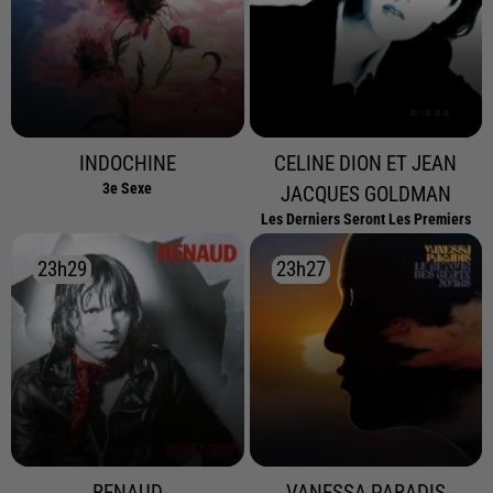
INDOCHINE
CELINE DION ET JEAN
3e Sexe
JACQUES GOLDMAN
Les Derniers Seront Les Premiers
23h29
23h29
23h27
23h27
RENAUD
VANESSA PARADIS