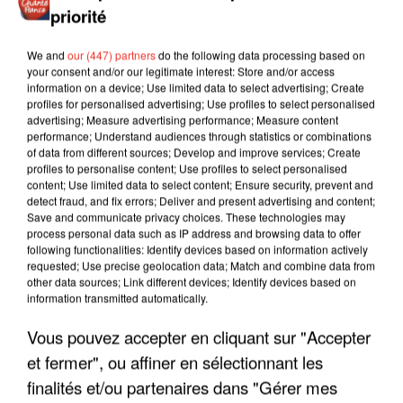
priorité
We and
our (447) partners
do the following data processing based on
your consent and/or our legitimate interest: Store and/or access
information on a device; Use limited data to select advertising; Create
profiles for personalised advertising; Use profiles to select personalised
advertising; Measure advertising performance; Measure content
performance; Understand audiences through statistics or combinations
of data from different sources; Develop and improve services; Create
profiles to personalise content; Use profiles to select personalised
content; Use limited data to select content; Ensure security, prevent and
detect fraud, and fix errors; Deliver and present advertising and content;
Save and communicate privacy choices. These technologies may
process personal data such as IP address and browsing data to offer
following functionalities: Identify devices based on information actively
requested; Use precise geolocation data; Match and combine data from
other data sources; Link different devices; Identify devices based on
information transmitted automatically.
LES INTERVIEWS CHANTE
Voir plus
FRANCE
Vous pouvez accepter en cliquant sur "Accepter
et fermer", ou affiner en sélectionnant les
finalités et/ou partenaires dans "Gérer mes
"JE SUIS À DISPOSITION DES