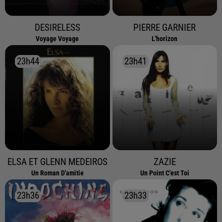
DESIRELESS
PIERRE GARNIER
Voyage Voyage
L'horizon
23h44
23h44
23h41
23h41
ELSA ET GLENN MEDEIROS
ZAZIE
Un Roman D'amitie
Un Point C'est Toi
23h36
23h36
23h33
23h33