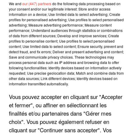
We and
our (447) partners
do the following data processing based on
your consent and/or our legitimate interest: Store and/or access
information on a device; Use limited data to select advertising; Create
profiles for personalised advertising; Use profiles to select personalised
advertising; Measure advertising performance; Measure content
performance; Understand audiences through statistics or combinations
of data from different sources; Develop and improve services; Create
profiles to personalise content; Use profiles to select personalised
content; Use limited data to select content; Ensure security, prevent and
detect fraud, and fix errors; Deliver and present advertising and content;
Save and communicate privacy choices. These technologies may
process personal data such as IP address and browsing data to offer
following functionalities: Identify devices based on information actively
requested; Use precise geolocation data; Match and combine data from
other data sources; Link different devices; Identify devices based on
LES INTERVIEWS CHANTE
Voir plus
information transmitted automatically.
FRANCE
Vous pouvez accepter en cliquant sur "Accepter
et fermer", ou affiner en sélectionnant les
"JE SUIS À DISPOSITION DES
finalités et/ou partenaires dans "Gérer mes
ENFOIRÉS"
choix". Vous pouvez également refuser en
cliquant sur "Continuer sans accepter". Vos