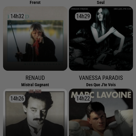
Frerot
Seul
14h32
14h32
14h29
14h29
RENAUD
VANESSA PARADIS
Mistral Gagnant
Des Que J'te Vois
14h26
14h26
14h22
14h22