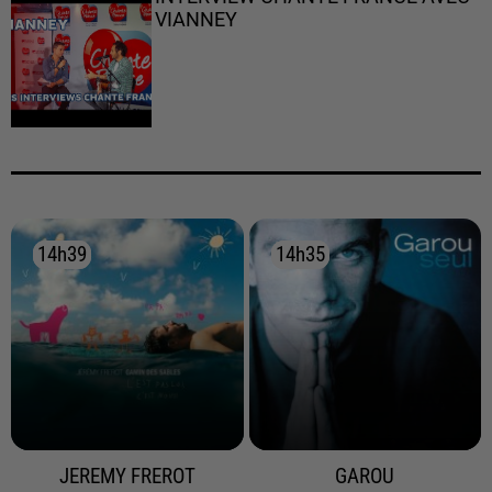
VIANNEY
14h39
14h39
14h35
14h35
JEREMY FREROT
GAROU