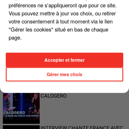
préférences ne s'appliqueront que pour ce site.
Vous pouvez mettre à jour vos choix, ou retirer
"ON A TOUS LE TRAC"
votre consentement à tout moment via le lien
"Gérer les cookies" situé en bas de chaque
page.
"ON N'EST PAS DES PARENTS
PARFAITS"
Accepter et fermer
Gérer mes choix
"JE RESPIRE MIEUX SUR SCÈNE" -
CALOGERO
INTERVIEW CHANTE FRANCE AVEC