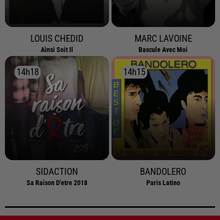
LOUIS CHEDID
MARC LAVOINE
Ainsi Soit Il
Bascule Avec Moi
14h18
14h18
14h15
14h15
SIDACTION
BANDOLERO
Sa Raison D'etre 2018
Paris Latino