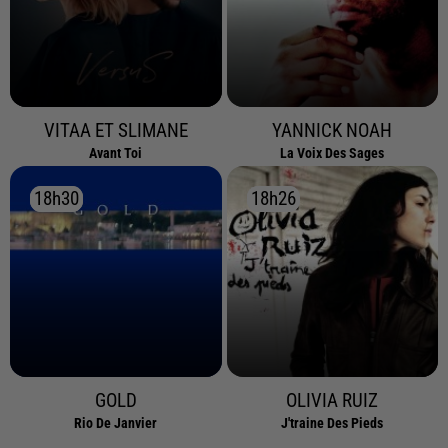
VITAA ET SLIMANE
YANNICK NOAH
Avant Toi
La Voix Des Sages
18h30
18h30
18h26
18h26
GOLD
OLIVIA RUIZ
Rio De Janvier
J'traine Des Pieds