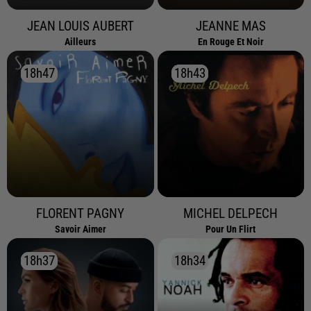
JEAN LOUIS AUBERT
JEANNE MAS
Ailleurs
En Rouge Et Noir
18h47
18h47
18h43
18h43
FLORENT PAGNY
MICHEL DELPECH
Savoir Aimer
Pour Un Flirt
18h37
18h37
18h34
18h34