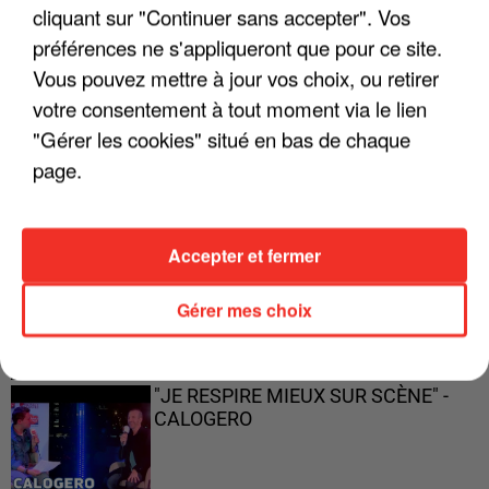
cliquant sur "Continuer sans accepter". Vos
préférences ne s'appliqueront que pour ce site.
Vous pouvez mettre à jour vos choix, ou retirer
votre consentement à tout moment via le lien
"ON A TOUS LE TRAC"
"Gérer les cookies" situé en bas de chaque
page.
"ON N'EST PAS DES PARENTS
Accepter et fermer
PARFAITS"
Gérer mes choix
"JE RESPIRE MIEUX SUR SCÈNE" -
CALOGERO