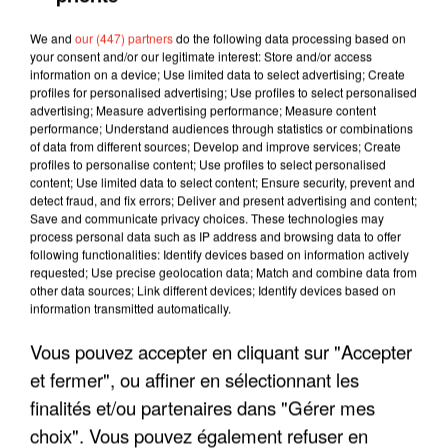
We and
our (447) partners
do the following data processing based on
your consent and/or our legitimate interest: Store and/or access
information on a device; Use limited data to select advertising; Create
profiles for personalised advertising; Use profiles to select personalised
advertising; Measure advertising performance; Measure content
performance; Understand audiences through statistics or combinations
of data from different sources; Develop and improve services; Create
profiles to personalise content; Use profiles to select personalised
content; Use limited data to select content; Ensure security, prevent and
detect fraud, and fix errors; Deliver and present advertising and content;
Save and communicate privacy choices. These technologies may
process personal data such as IP address and browsing data to offer
following functionalities: Identify devices based on information actively
requested; Use precise geolocation data; Match and combine data from
other data sources; Link different devices; Identify devices based on
information transmitted automatically.
LES INTERVIEWS CHANTE
Voir plus
Vous pouvez accepter en cliquant sur "Accepter
FRANCE
et fermer", ou affiner en sélectionnant les
finalités et/ou partenaires dans "Gérer mes
"JE SUIS À DISPOSITION DES
choix". Vous pouvez également refuser en
ENFOIRÉS"