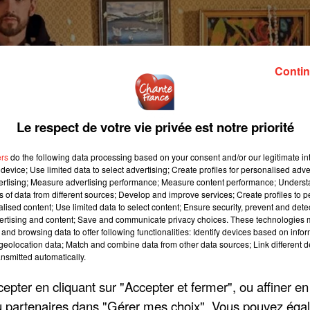
Contin
Le respect de votre vie privée est notre priorité
ers
do the following data processing based on your consent and/or our legitimate int
device; Use limited data to select advertising; Create profiles for personalised adver
vertising; Measure advertising performance; Measure content performance; Unders
ns of data from different sources; Develop and improve services; Create profiles to 
alised content; Use limited data to select content; Ensure security, prevent and detect
ertising and content; Save and communicate privacy choices. These technologies
and browsing data to offer following functionalities: Identify devices based on infor
eolocation data; Match and combine data from other data sources; Link different de
nsmitted automatically.
pter en cliquant sur "Accepter et fermer", ou affiner en
/ou partenaires dans "Gérer mes choix". Vous pouvez éga