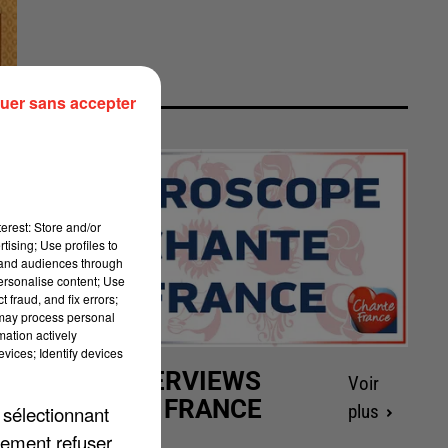
uer sans accepter
erest: Store and/or
tising; Use profiles to
tand audiences through
personalise content; Use
 fraud, and fix errors;
 may process personal
mation actively
vices; Identify devices
LES INTERVIEWS
Voir
CHANTE FRANCE
 sélectionnant
plus
lement refuser