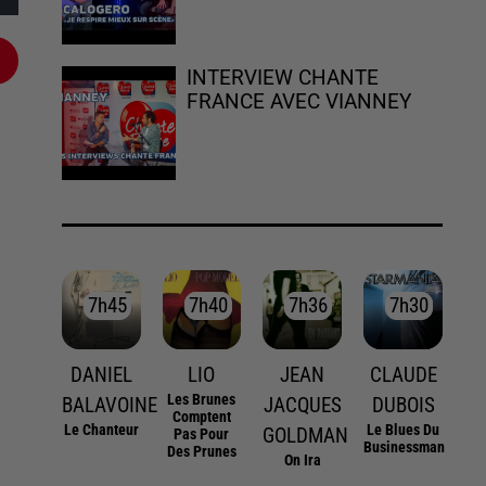
INTERVIEW CHANTE
FRANCE AVEC VIANNEY
7h45
7h45
7h40
7h40
7h36
7h36
7h30
7h30
DANIEL
LIO
JEAN
CLAUDE
Les Brunes
BALAVOINE
JACQUES
DUBOIS
Comptent
Le Chanteur
Le Blues Du
GOLDMAN
Pas Pour
Businessman
Des Prunes
On Ira