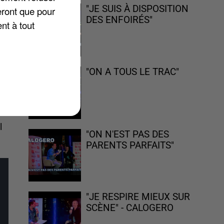
"JE SUIS À DISPOSITION
eront que pour
DES ENFOIRÉS"
nt à tout
"ON A TOUS LE TRAC"
 le
l
"ON N'EST PAS DES
PARENTS PARFAITS"
"JE RESPIRE MIEUX SUR
SCÈNE" - CALOGERO