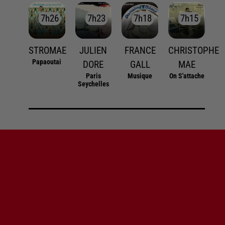
7h26
7h26
7h23
7h23
7h18
7h18
7h15
7h15
STROMAE
JULIEN
FRANCE
CHRISTOPHE
Papaoutai
DORE
GALL
MAE
Paris
Musique
On S'attache
Seychelles