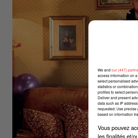
We and
our (447) partn
access information on a 
select personalised ad
statistics or combinatio
profiles to select person
Deliver and present adv
data such as IP address 
requested; Use precise g
based on information tra
Vous pouvez acce
les finalités et