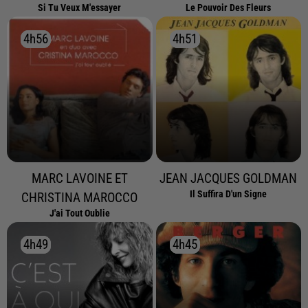
Si Tu Veux M'essayer
Le Pouvoir Des Fleurs
4h56
4h56
4h51
4h51
MARC LAVOINE ET
JEAN JACQUES GOLDMAN
Il Suffira D'un Signe
CHRISTINA MAROCCO
J'ai Tout Oublie
4h49
4h49
4h45
4h45