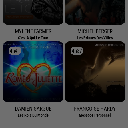
MYLENE FARMER
MICHEL BERGER
C'est A Qui Le Tour
Les Princes Des Villes
4h41
4h41
4h37
4h37
DAMIEN SARGUE
FRANCOISE HARDY
Les Rois Du Monde
Message Personnel