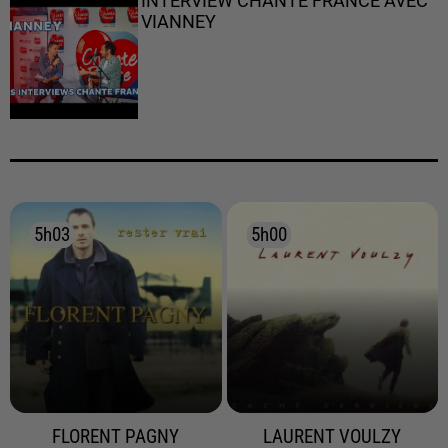
INTERVIEW CHANTE FRANCE AVEC
VIANNEY
5h03
5h03
5h00
5h00
FLORENT PAGNY
LAURENT VOULZY