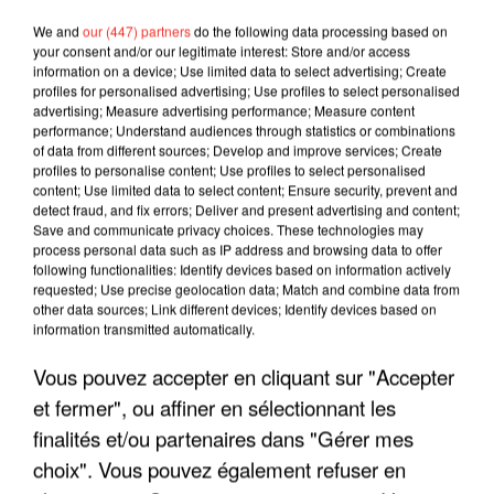
We and
our (447) partners
do the following data processing based on
your consent and/or our legitimate interest: Store and/or access
information on a device; Use limited data to select advertising; Create
profiles for personalised advertising; Use profiles to select personalised
advertising; Measure advertising performance; Measure content
performance; Understand audiences through statistics or combinations
of data from different sources; Develop and improve services; Create
profiles to personalise content; Use profiles to select personalised
content; Use limited data to select content; Ensure security, prevent and
detect fraud, and fix errors; Deliver and present advertising and content;
Save and communicate privacy choices. These technologies may
process personal data such as IP address and browsing data to offer
following functionalities: Identify devices based on information actively
requested; Use precise geolocation data; Match and combine data from
LES INTERVIEWS CHANTE
other data sources; Link different devices; Identify devices based on
Voir plus
information transmitted automatically.
FRANCE
Vous pouvez accepter en cliquant sur "Accepter
"JE SUIS À DISPOSITION DES
et fermer", ou affiner en sélectionnant les
ENFOIRÉS"
finalités et/ou partenaires dans "Gérer mes
choix". Vous pouvez également refuser en