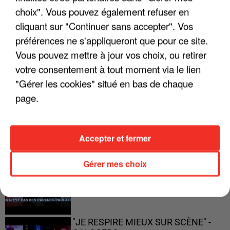
choix". Vous pouvez également refuser en
"JE SUIS À DISPOSITION DES
cliquant sur "Continuer sans accepter". Vos
ENFOIRÉS"
préférences ne s'appliqueront que pour ce site.
Vous pouvez mettre à jour vos choix, ou retirer
votre consentement à tout moment via le lien
"Gérer les cookies" situé en bas de chaque
"ON A TOUS LE TRAC"
page.
Accepter et fermer
"ON N'EST PAS DES PARENTS
Gérer mes choix
PARFAITS"
"JE RESPIRE MIEUX SUR SCÈNE" -