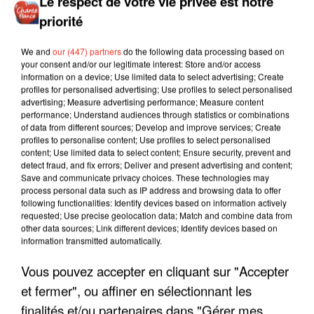
Le respect de votre vie privée est notre
priorité
We and
our (447) partners
do the following data processing based on
your consent and/or our legitimate interest: Store and/or access
information on a device; Use limited data to select advertising; Create
profiles for personalised advertising; Use profiles to select personalised
advertising; Measure advertising performance; Measure content
performance; Understand audiences through statistics or combinations
of data from different sources; Develop and improve services; Create
profiles to personalise content; Use profiles to select personalised
content; Use limited data to select content; Ensure security, prevent and
detect fraud, and fix errors; Deliver and present advertising and content;
Save and communicate privacy choices. These technologies may
process personal data such as IP address and browsing data to offer
following functionalities: Identify devices based on information actively
requested; Use precise geolocation data; Match and combine data from
other data sources; Link different devices; Identify devices based on
information transmitted automatically.
Vous pouvez accepter en cliquant sur "Accepter
LES INTERVIEWS CHANTE
Voir plus
et fermer", ou affiner en sélectionnant les
FRANCE
finalités et/ou partenaires dans "Gérer mes