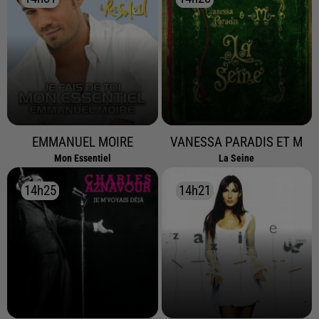
EMMANUEL MOIRE
VANESSA PARADIS ET M
Mon Essentiel
La Seine
14h25
14h25
14h21
14h21