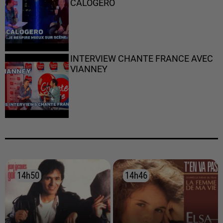
CALOGERO
INTERVIEW CHANTE FRANCE AVEC
VIANNEY
14h50
14h50
14h46
14h46