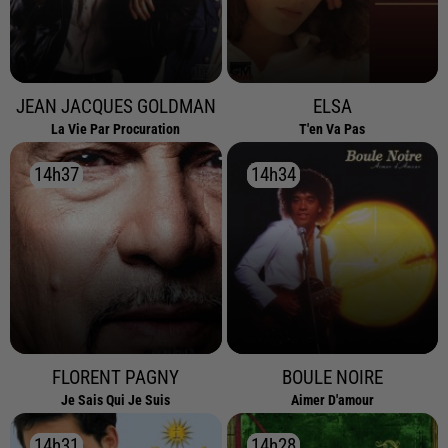
JEAN JACQUES GOLDMAN
ELSA
La Vie Par Procuration
T'en Va Pas
14h37
14h37
14h34
14h34
FLORENT PAGNY
BOULE NOIRE
Je Sais Qui Je Suis
Aimer D'amour
14h31
14h31
14h28
14h28