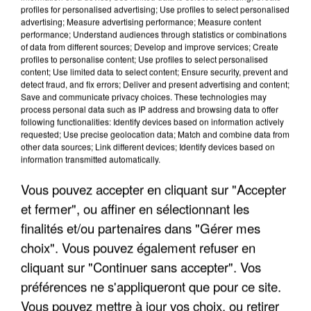
profiles for personalised advertising; Use profiles to select personalised
advertising; Measure advertising performance; Measure content
performance; Understand audiences through statistics or combinations
of data from different sources; Develop and improve services; Create
profiles to personalise content; Use profiles to select personalised
content; Use limited data to select content; Ensure security, prevent and
detect fraud, and fix errors; Deliver and present advertising and content;
Save and communicate privacy choices. These technologies may
process personal data such as IP address and browsing data to offer
LES INTERVIEWS CHANTE
Voir plus
following functionalities: Identify devices based on information actively
requested; Use precise geolocation data; Match and combine data from
FRANCE
other data sources; Link different devices; Identify devices based on
information transmitted automatically.
"JE SUIS À DISPOSITION DES
Vous pouvez accepter en cliquant sur "Accepter
ENFOIRÉS"
et fermer", ou affiner en sélectionnant les
finalités et/ou partenaires dans "Gérer mes
choix". Vous pouvez également refuser en
cliquant sur "Continuer sans accepter". Vos
"ON A TOUS LE TRAC"
préférences ne s'appliqueront que pour ce site.
Vous pouvez mettre à jour vos choix, ou retirer