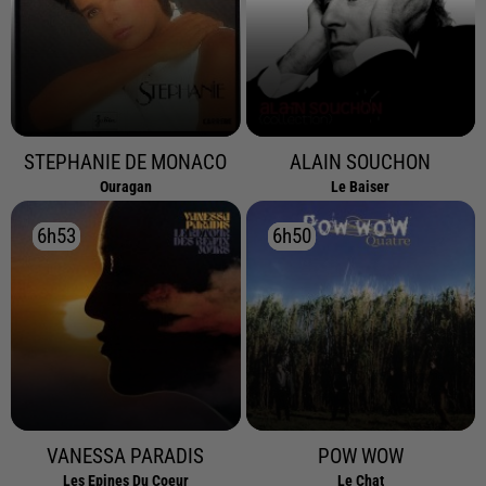
STEPHANIE DE MONACO
ALAIN SOUCHON
Ouragan
Le Baiser
6h53
6h53
6h50
6h50
VANESSA PARADIS
POW WOW
Les Epines Du Coeur
Le Chat