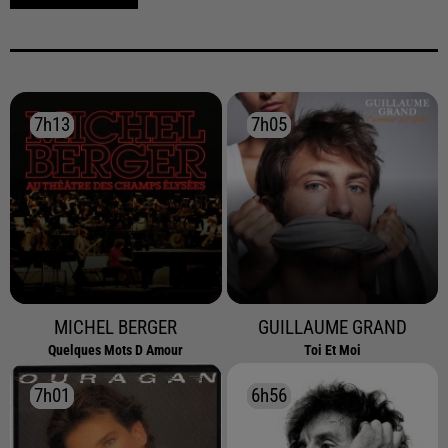
7h13
7h13
7h05
7h05
MICHEL BERGER
GUILLAUME GRAND
Quelques Mots D Amour
Toi Et Moi
7h01
7h01
6h56
6h56