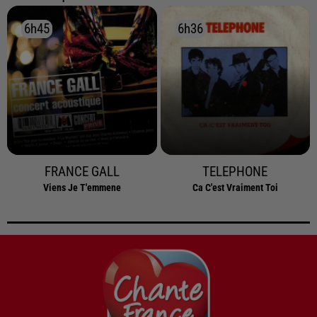
6h45
6h45
6h36
6h36
FRANCE GALL
TELEPHONE
Viens Je T'emmene
Ca C'est Vraiment Toi