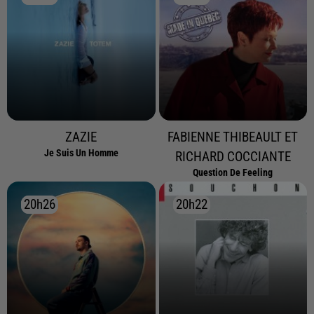
ZAZIE
FABIENNE THIBEAULT ET
Je Suis Un Homme
RICHARD COCCIANTE
Question De Feeling
20h26
20h26
20h22
20h22