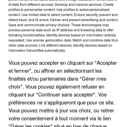
of data from different sources; Develop and improve services; Create
profiles to personalise content; Use profiles to select personalised
LES INTERVIEWS CHANTE
Voir plus
content; Use limited data to select content; Ensure security, prevent and
FRANCE
detect fraud, and fix errors; Deliver and present advertising and content;
Save and communicate privacy choices. These technologies may
process personal data such as IP address and browsing data to offer
"JE SUIS À DISPOSITION DES
following functionalities: Identify devices based on information actively
requested; Use precise geolocation data; Match and combine data from
ENFOIRÉS"
other data sources; Link different devices; Identify devices based on
information transmitted automatically.
Vous pouvez accepter en cliquant sur "Accepter
et fermer", ou affiner en sélectionnant les
"ON A TOUS LE TRAC"
finalités et/ou partenaires dans "Gérer mes
choix". Vous pouvez également refuser en
cliquant sur "Continuer sans accepter". Vos
préférences ne s'appliqueront que pour ce site.
Vous pouvez mettre à jour vos choix, ou retirer
"ON N'EST PAS DES PARENTS
PARFAITS"
votre consentement à tout moment via le lien
"Gérer les cookies" situé en bas de chaque