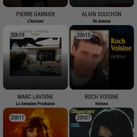
PIERRE GARNIER
ALAIN SOUCHON
L'horizon
On Avance
20h19
20h19
20h15
20h15
MARC LAVOINE
ROCH VOISINE
La Semaine Prochaine
Helene
20h11
20h11
20h07
20h07