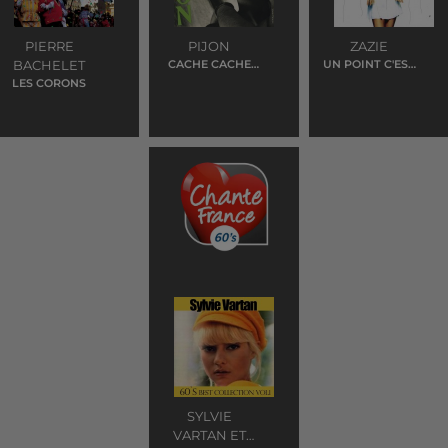
PIERRE
PIJON
ZAZIE
BACHELET
CACHE CACHE
UN POINT C'EST
PARTY
TOI
LES CORONS
SYLVIE
VARTAN ET