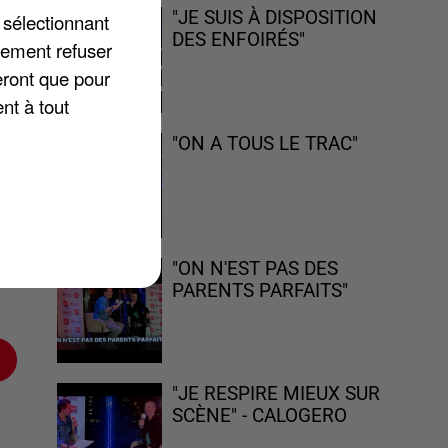
"JE SUIS À DISPOSITION
 sélectionnant
DES ENFOIRÉS"
lement refuser
eront que pour
nt à tout
"ON A TOUS LE TRAC"
e
 de
"ON N'EST PAS DES
ous
PARENTS PARFAITS"
"JE RESPIRE MIEUX SUR
SCÈNE" - CALOGERO