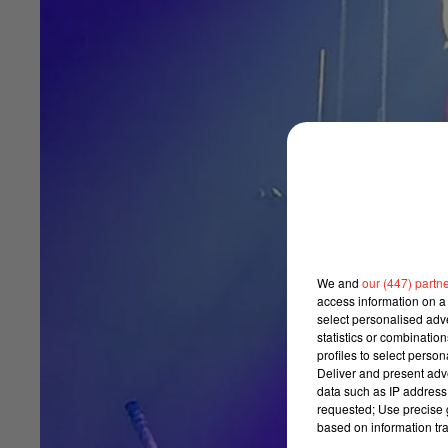
We and
our (447) partn
access information on a 
select personalised ad
statistics or combinatio
profiles to select person
Deliver and present adv
data such as IP address 
requested; Use precise g
based on information tra