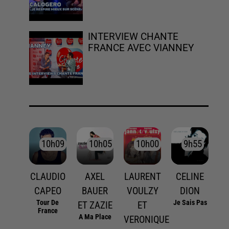
INTERVIEW CHANTE
FRANCE AVEC VIANNEY
10h09
10h09
10h05
10h05
10h00
10h00
9h55
9h55
CLAUDIO
AXEL
LAURENT
CELINE
CAPEO
BAUER
VOULZY
DION
Tour De
Je Sais Pas
ET ZAZIE
ET
France
A Ma Place
VERONIQUE