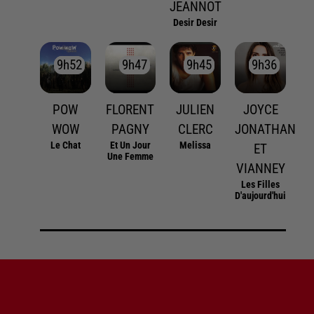
JEANNOT
Desir Desir
9h52
9h52
9h47
9h47
9h45
9h45
9h36
9h36
POW
FLORENT
JULIEN
JOYCE
WOW
PAGNY
CLERC
JONATHAN
Le Chat
Et Un Jour
Melissa
ET
Une Femme
VIANNEY
Les Filles
D'aujourd'hui