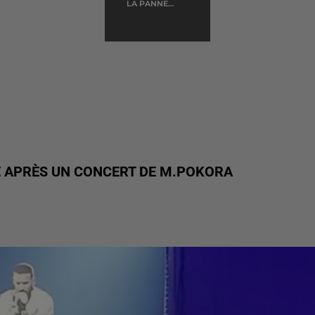
FRANKIE
LA PANNE
D'ESSENCE
JORDAN
E APRÈS UN CONCERT DE M.POKORA