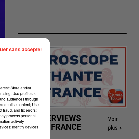
uer sans accepter
erest: Store and/or
tising; Use profiles to
tand audiences through
personalise content; Use
 fraud, and fix errors;
 may process personal
LES INTERVIEWS
Voir
mation actively
CHANTE FRANCE
vices; Identify devices
plus