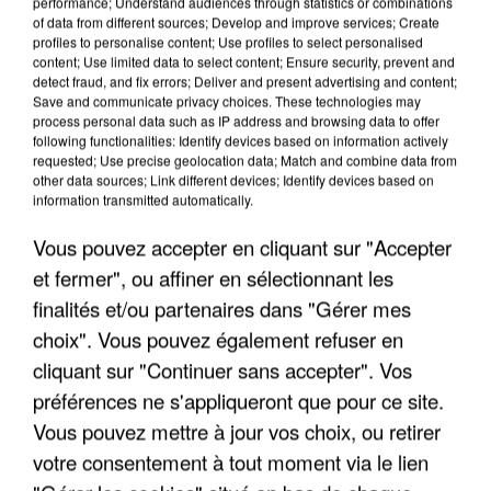
performance; Understand audiences through statistics or combinations
of data from different sources; Develop and improve services; Create
profiles to personalise content; Use profiles to select personalised
content; Use limited data to select content; Ensure security, prevent and
LES INTERVIEWS CHANTE
detect fraud, and fix errors; Deliver and present advertising and content;
Voir plus
Save and communicate privacy choices. These technologies may
FRANCE
process personal data such as IP address and browsing data to offer
following functionalities: Identify devices based on information actively
requested; Use precise geolocation data; Match and combine data from
"JE SUIS À DISPOSITION DES
other data sources; Link different devices; Identify devices based on
ENFOIRÉS"
information transmitted automatically.
Vous pouvez accepter en cliquant sur "Accepter
et fermer", ou affiner en sélectionnant les
finalités et/ou partenaires dans "Gérer mes
"ON A TOUS LE TRAC"
choix". Vous pouvez également refuser en
cliquant sur "Continuer sans accepter". Vos
préférences ne s'appliqueront que pour ce site.
Vous pouvez mettre à jour vos choix, ou retirer
votre consentement à tout moment via le lien
"ON N'EST PAS DES PARENTS
PARFAITS"