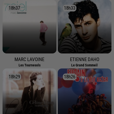
18h37
18h37
18h33
18h33
MARC LAVOINE
ETIENNE DAHO
Les Tournesols
Le Grand Sommeil
18h29
18h29
18h26
18h26