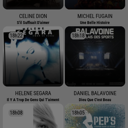
CELINE DION
MICHEL FUGAIN
S'il Suffisait D'aimer
Une Belle Histoire
18h22
18h22
18h18
18h18
HELENE SEGARA
DANIEL BALAVOINE
Il Y A Trop De Gens Qui T'aiment
Dieu Que C'est Beau
18h08
18h08
18h05
18h05