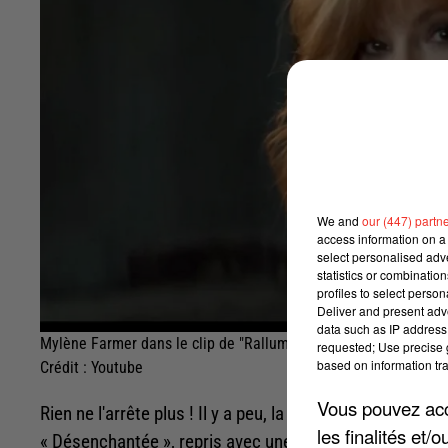
We and
our (447) partn
access information on a 
select personalised ad
statistics or combinatio
profiles to select person
Deliver and present adv
data such as IP address 
Mylène Farmer dans le clip de "Rallumer les étoiles"
requested; Use precise g
based on information tra
Crédit :
Youtube
Vous pouvez acce
Rien ne l'arrête plus ! Il y a peu, la chanteuse faisait p
les finalités et
« Désenchantée », repris avec une mélodie électro avec 