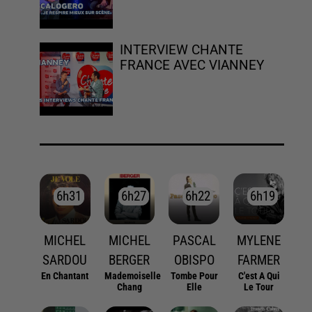
INTERVIEW CHANTE
FRANCE AVEC VIANNEY
6h31
6h31
6h27
6h27
6h22
6h22
6h19
6h19
MICHEL
MICHEL
PASCAL
MYLENE
SARDOU
BERGER
OBISPO
FARMER
En Chantant
Mademoiselle
Tombe Pour
C'est A Qui
Chang
Elle
Le Tour