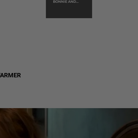
BONNIE AND
CLYDE
FARMER