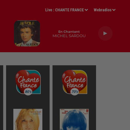
Live :
CHANTE FRANCE
Webradios
En Chantant
MICHEL SARDOU