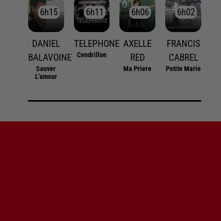
6h15
6h15
6h11
6h11
6h06
6h06
6h02
6h02
DANIEL
TELEPHONE
AXELLE
FRANCIS
Cendrillon
BALAVOINE
RED
CABREL
Sauver
Ma Priere
Petite Marie
L'amour