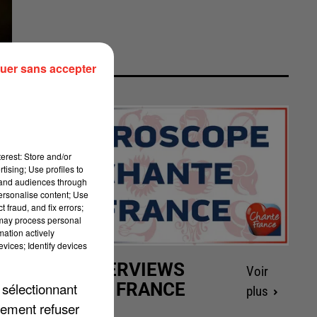
uer sans accepter
erest: Store and/or
tising; Use profiles to
tand audiences through
personalise content; Use
 fraud, and fix errors;
 may process personal
mation actively
vices; Identify devices
LES INTERVIEWS
Voir
CHANTE FRANCE
 sélectionnant
plus
lement refuser
te