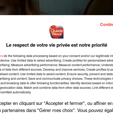
Contin
Le respect de votre vie privée est notre priorité
ers
do the following data processing based on your consent and/or our legitimate int
device; Use limited data to select advertising; Create profiles for personalised adver
vertising; Measure advertising performance; Measure content performance; Unders
ns of data from different sources; Develop and improve services; Create profiles to 
alised content; Use limited data to select content; Ensure security, prevent and detect
ertising and content; Save and communicate privacy choices. These technologies
and browsing data to offer following functionalities: Identify devices based on infor
eolocation data; Match and combine data from other data sources; Link different de
nsmitted automatically.
pter en cliquant sur "Accepter et fermer", ou affiner en
laisir à ses fans avec une reprise de l'énorme tube
/ou partenaires dans "Gérer mes choix". Vous pouvez éga
la participation du DJ Feder. À présent, la chanteuse s'orien