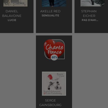
DANIEL
AXELLE RED
STEPHAN
BALAVOINE
SENSUALITE
EICHER
LUCIE
PAS D'AMI
COMME TOI
SERGE
GAINSBOURG