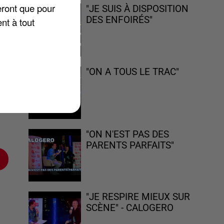
eront que pour
"JE SUIS À DISPOSITION
r
DES ENFOIRÉS"
nt à tout
"ON A TOUS LE TRAC"
"ON N'EST PAS DES
PARENTS PARFAITS"
"JE RESPIRE MIEUX SUR
SCÈNE" - CALOGERO