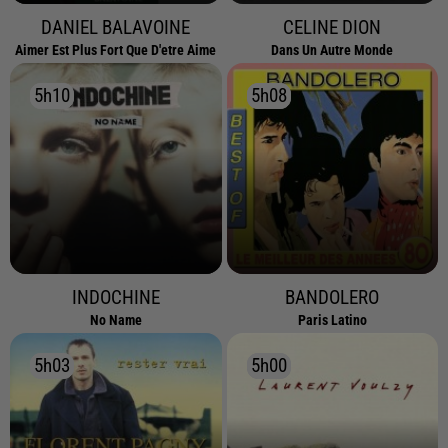
DANIEL BALAVOINE
CELINE DION
Aimer Est Plus Fort Que D'etre Aime
Dans Un Autre Monde
5h10
5h10
5h08
5h08
INDOCHINE
BANDOLERO
No Name
Paris Latino
5h03
5h03
5h00
5h00