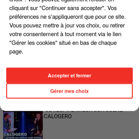
cliquant sur "Continuer sans accepter". Vos
préférences ne s'appliqueront que pour ce site.
Vous pouvez mettre à jour vos choix, ou retirer
"ON A TOUS LE TRAC"
votre consentement à tout moment via le lien
"Gérer les cookies" situé en bas de chaque
page.
"ON N'EST PAS DES PARENTS
Accepter et fermer
PARFAITS"
Gérer mes choix
"JE RESPIRE MIEUX SUR SCÈNE" -
CALOGERO