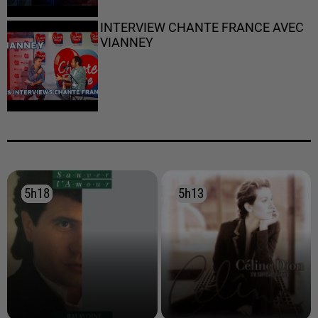
INTERVIEW CHANTE FRANCE AVEC
VIANNEY
5h18
5h18
5h13
5h13