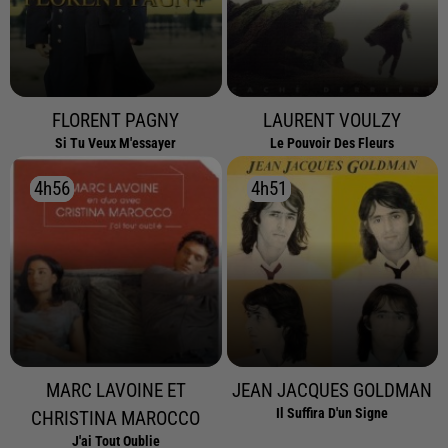
FLORENT PAGNY
LAURENT VOULZY
Si Tu Veux M'essayer
Le Pouvoir Des Fleurs
4h56
4h56
4h51
4h51
MARC LAVOINE ET
JEAN JACQUES GOLDMAN
Il Suffira D'un Signe
CHRISTINA MAROCCO
J'ai Tout Oublie