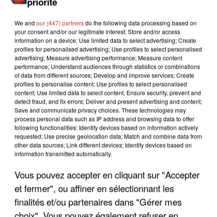
priorité
We and
our (447) partners
do the following data processing based on
your consent and/or our legitimate interest: Store and/or access
information on a device; Use limited data to select advertising; Create
profiles for personalised advertising; Use profiles to select personalised
advertising; Measure advertising performance; Measure content
performance; Understand audiences through statistics or combinations
of data from different sources; Develop and improve services; Create
profiles to personalise content; Use profiles to select personalised
content; Use limited data to select content; Ensure security, prevent and
detect fraud, and fix errors; Deliver and present advertising and content;
Save and communicate privacy choices. These technologies may
process personal data such as IP address and browsing data to offer
following functionalities: Identify devices based on information actively
requested; Use precise geolocation data; Match and combine data from
other data sources; Link different devices; Identify devices based on
LES INTERVIEWS CHANTE
information transmitted automatically.
Voir plus
FRANCE
Vous pouvez accepter en cliquant sur "Accepter
et fermer", ou affiner en sélectionnant les
"JE SUIS À DISPOSITION DES
finalités et/ou partenaires dans "Gérer mes
ENFOIRÉS"
choix". Vous pouvez également refuser en