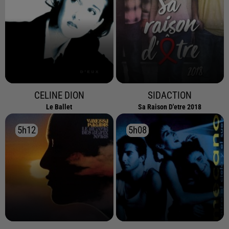
CELINE DION
SIDACTION
Le Ballet
Sa Raison D'etre 2018
5h12
5h12
5h08
5h08