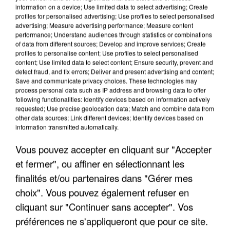
information on a device; Use limited data to select advertising; Create
profiles for personalised advertising; Use profiles to select personalised
advertising; Measure advertising performance; Measure content
performance; Understand audiences through statistics or combinations
of data from different sources; Develop and improve services; Create
profiles to personalise content; Use profiles to select personalised
content; Use limited data to select content; Ensure security, prevent and
detect fraud, and fix errors; Deliver and present advertising and content;
Save and communicate privacy choices. These technologies may
process personal data such as IP address and browsing data to offer
following functionalities: Identify devices based on information actively
LES INTERVIEWS CHANTE
Voir plus
requested; Use precise geolocation data; Match and combine data from
other data sources; Link different devices; Identify devices based on
FRANCE
information transmitted automatically.
Vous pouvez accepter en cliquant sur "Accepter
"JE SUIS À DISPOSITION DES
ENFOIRÉS"
et fermer", ou affiner en sélectionnant les
finalités et/ou partenaires dans "Gérer mes
choix". Vous pouvez également refuser en
cliquant sur "Continuer sans accepter". Vos
"ON A TOUS LE TRAC"
préférences ne s'appliqueront que pour ce site.