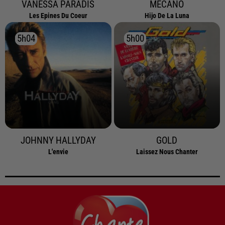
VANESSA PARADIS
MECANO
Les Epines Du Coeur
Hijo De La Luna
5h04
5h04
5h00
5h00
JOHNNY HALLYDAY
GOLD
L'envie
Laissez Nous Chanter