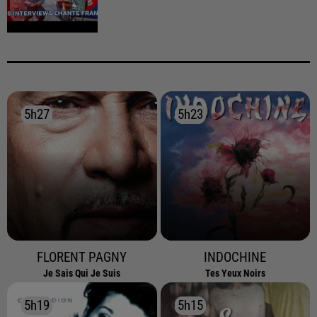
5h27
5h27
5h23
5h23
FLORENT PAGNY
INDOCHINE
Je Sais Qui Je Suis
Tes Yeux Noirs
5h19
5h19
5h15
5h15