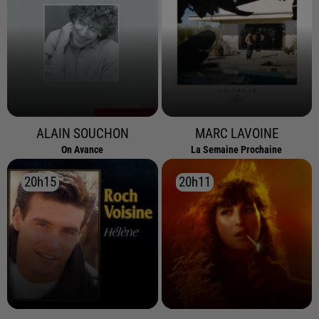
ALAIN SOUCHON
MARC LAVOINE
On Avance
La Semaine Prochaine
20h15
20h15
20h11
20h11