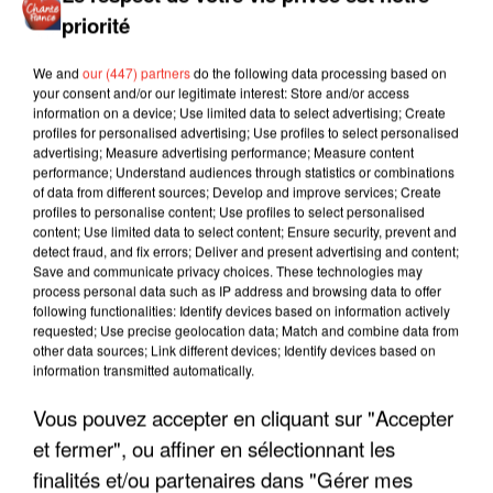
priorité
We and
our (447) partners
do the following data processing based on
your consent and/or our legitimate interest: Store and/or access
information on a device; Use limited data to select advertising; Create
profiles for personalised advertising; Use profiles to select personalised
advertising; Measure advertising performance; Measure content
performance; Understand audiences through statistics or combinations
of data from different sources; Develop and improve services; Create
profiles to personalise content; Use profiles to select personalised
content; Use limited data to select content; Ensure security, prevent and
detect fraud, and fix errors; Deliver and present advertising and content;
Save and communicate privacy choices. These technologies may
process personal data such as IP address and browsing data to offer
following functionalities: Identify devices based on information actively
requested; Use precise geolocation data; Match and combine data from
other data sources; Link different devices; Identify devices based on
information transmitted automatically.
LES INTERVIEWS CHANTE
Voir plus
Vous pouvez accepter en cliquant sur "Accepter
FRANCE
et fermer", ou affiner en sélectionnant les
finalités et/ou partenaires dans "Gérer mes
"JE SUIS À DISPOSITION DES