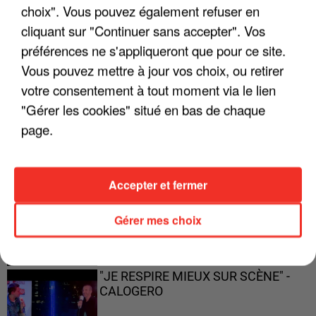
choix". Vous pouvez également refuser en
ENFOIRÉS"
cliquant sur "Continuer sans accepter". Vos
préférences ne s'appliqueront que pour ce site.
Vous pouvez mettre à jour vos choix, ou retirer
votre consentement à tout moment via le lien
"ON A TOUS LE TRAC"
"Gérer les cookies" situé en bas de chaque
page.
"ON N'EST PAS DES PARENTS
Accepter et fermer
PARFAITS"
Gérer mes choix
"JE RESPIRE MIEUX SUR SCÈNE" -
CALOGERO