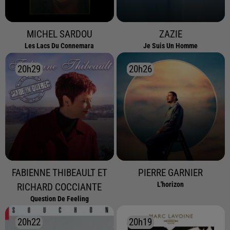
MICHEL SARDOU
ZAZIE
Les Lacs Du Connemara
Je Suis Un Homme
20h29
20h29
20h26
20h26
FABIENNE THIBEAULT ET
PIERRE GARNIER
L'horizon
RICHARD COCCIANTE
Question De Feeling
20h22
20h22
20h19
20h19