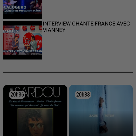
INTERVIEW CHANTE FRANCE AVEC
VIANNEY
20h36
20h36
20h33
20h33