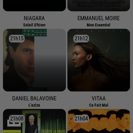
NIAGARA
EMMANUEL MOIRE
Soleil D'hiver
Mon Essentiel
21h15
21h15
21h12
21h12
DANIEL BALAVOINE
VITAA
L'aziza
Ca Fait Mal
21h08
21h08
21h04
21h04