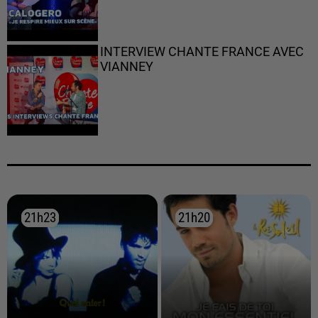
INTERVIEW CHANTE FRANCE AVEC
VIANNEY
21h23
21h23
21h20
21h20