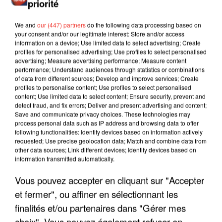
priorité
We and
our (447) partners
do the following data processing based on
your consent and/or our legitimate interest: Store and/or access
information on a device; Use limited data to select advertising; Create
profiles for personalised advertising; Use profiles to select personalised
advertising; Measure advertising performance; Measure content
performance; Understand audiences through statistics or combinations
of data from different sources; Develop and improve services; Create
profiles to personalise content; Use profiles to select personalised
content; Use limited data to select content; Ensure security, prevent and
detect fraud, and fix errors; Deliver and present advertising and content;
Save and communicate privacy choices. These technologies may
process personal data such as IP address and browsing data to offer
following functionalities: Identify devices based on information actively
requested; Use precise geolocation data; Match and combine data from
other data sources; Link different devices; Identify devices based on
information transmitted automatically.
LES INTERVIEWS CHANTE
Voir plus
Vous pouvez accepter en cliquant sur "Accepter
FRANCE
et fermer", ou affiner en sélectionnant les
finalités et/ou partenaires dans "Gérer mes
"JE SUIS À DISPOSITION DES
choix". Vous pouvez également refuser en