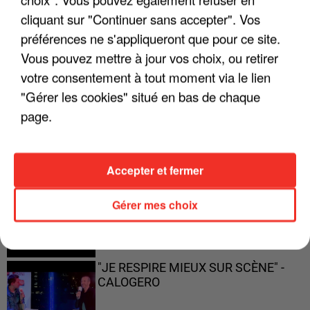
ENFOIRÉS"
cliquant sur "Continuer sans accepter". Vos
préférences ne s'appliqueront que pour ce site.
Vous pouvez mettre à jour vos choix, ou retirer
votre consentement à tout moment via le lien
"ON A TOUS LE TRAC"
"Gérer les cookies" situé en bas de chaque
page.
Accepter et fermer
"ON N'EST PAS DES PARENTS
PARFAITS"
Gérer mes choix
"JE RESPIRE MIEUX SUR SCÈNE" -
CALOGERO