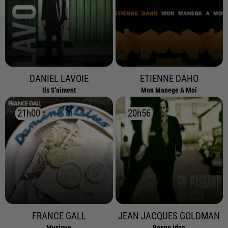
DANIEL LAVOIE
ETIENNE DAHO
Ils S'aiment
Mon Manege A Moi
21h00
21h00
20h56
20h56
FRANCE GALL
JEAN JACQUES GOLDMAN
Musique
Bonne Idee