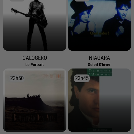
CALOGERO
NIAGARA
Le Portrait
Soleil D'hiver
23h50
23h50
23h45
23h45