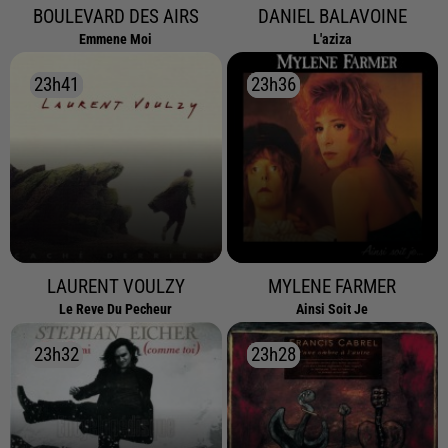
BOULEVARD DES AIRS
DANIEL BALAVOINE
Emmene Moi
L'aziza
23h41
23h41
23h36
23h36
LAURENT VOULZY
MYLENE FARMER
Le Reve Du Pecheur
Ainsi Soit Je
23h32
23h32
23h28
23h28