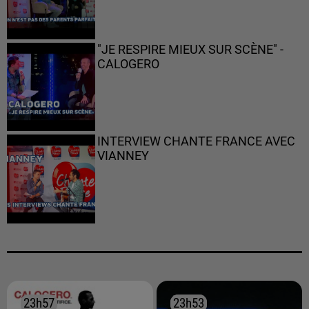
"JE RESPIRE MIEUX SUR SCÈNE" -
CALOGERO
INTERVIEW CHANTE FRANCE AVEC
VIANNEY
23h57
23h57
23h53
23h53