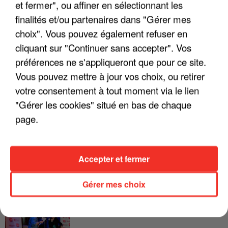
et fermer", ou affiner en sélectionnant les
finalités et/ou partenaires dans "Gérer mes
LES INTERVIEWS CHANTE
Voir plus
FRANCE
choix". Vous pouvez également refuser en
cliquant sur "Continuer sans accepter". Vos
préférences ne s'appliqueront que pour ce site.
"JE SUIS À DISPOSITION DES
ENFOIRÉS"
Vous pouvez mettre à jour vos choix, ou retirer
votre consentement à tout moment via le lien
"Gérer les cookies" situé en bas de chaque
page.
"ON A TOUS LE TRAC"
Accepter et fermer
Gérer mes choix
"ON N'EST PAS DES PARENTS
PARFAITS"